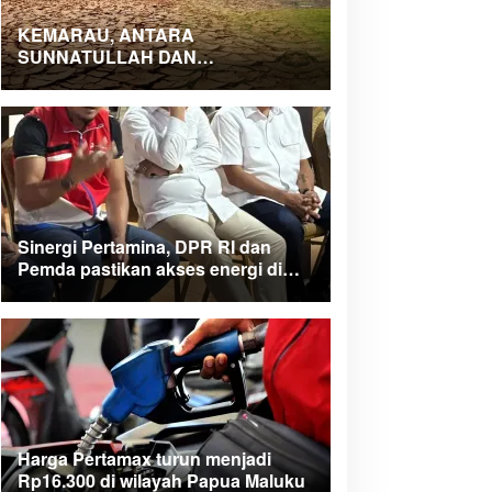
KEMARAU, ANTARA
SUNNATULLAH DAN
MUHASABAH
Sinergi Pertamina, DPR RI dan
Pemda pastikan akses energi di
Teluk Bintuni
Harga Pertamax turun menjadi
Rp16.300 di wilayah Papua Maluku