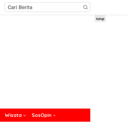
tutup
Wisata
SosOpin