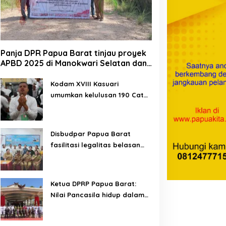
Panja DPR Papua Barat tinjau proyek
APBD 2025 di Manokwari Selatan dan
Bintuni
Kodam XVIII Kasuari
umumkan kelulusan 190 Cata
PK TNI AD gelombang II TA
2026
Disbudpar Papua Barat
fasilitasi legalitas belasan
lembaga kesenian di tiga
kabupaten
Ketua DPRP Papua Barat:
Nilai Pancasila hidup dalam
kehidupan masyarakat
Papua