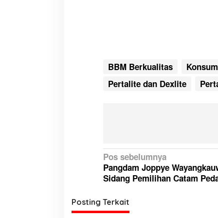
BBM Berkualitas
Konsum
Pertalite dan Dexlite
Pert
N
Pos sebelumnya
Pangdam Joppye Wayangkau
a
Sidang Pemilihan Catam Ped
v
i
Posting Terkait
g