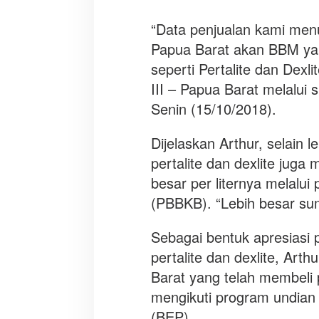
t
M
“Data penjualan kami men
e
Papua Barat akan BBM yan
n
i
seperti Pertalite dan Dexli
n
III – Papua Barat melalui 
g
Senin (15/10/2018).
k
a
Dijelaskan Arthur, selain l
t
pertalite dan dexlite jug
besar per liternya melalu
(PBBKB). “Lebih besar su
Sebagai bentuk apresiasi
pertalite dan dexlite, Ar
Barat yang telah membeli p
mengikuti program undian 
(BEP).