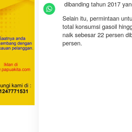
dibanding tahun 2017 yan
a
n
D
Selain itu, permintaan unt
e
total konsumsi gasoil hin
x
naik sebesar 22 persen d
l
persen.
i
t
e
d
i
P
a
p
u
a
B
a
r
a