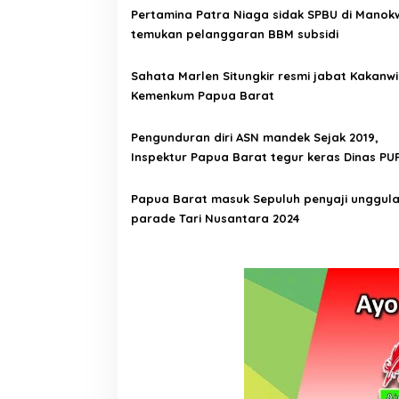
a
Pertamina Patra Niaga sidak SPBU di Manokw
temukan pelanggaran BBM subsidi
s
i
Sahata Marlen Situngkir resmi jabat Kakanwi
p
Kemenkum Papua Barat
o
Pengunduran diri ASN mandek Sejak 2019,
s
Inspektur Papua Barat tegur keras Dinas PU
Papua Barat masuk Sepuluh penyaji unggul
parade Tari Nusantara 2024