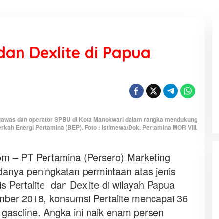
dan Dexlite di Papua
KEMARAU, ANTARA SUNNATULLAH
DAN MUHASABAH
Di Religi
|
7 Agustus 2026
engawas dan operator SPBU di Kota Manokwari dalam rangka mendukung
kah Energi Pertamina (BEP). Foto : Istimewa/Dok. Pertamina MOR VIII.
 – PT Pertamina (Persero) Marketing
danya peningkatan permintaan atas jenis
is Pertalite dan Dexlite di wilayah Papua
mber 2018, konsumsi Pertalite mencapai 36
 gasoline. Angka ini naik enam persen