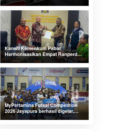
Kanwil Kemenkum Pabar
Harmonisasikan Empat Ranperda
Kabupaten Teluk Wondama
MyPertamina Futsal Competition
2026 Jayapura berhasil digelar,
dorong talenta muda berprestasi