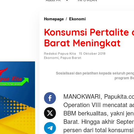
Homepage
/
Ekonomi
K
o
Konsumsi Pertalite 
n
s
Barat Meningkat
u
m
Redaksi Papua Kita
15 Oktober 2018
s
Ekonomi
,
Papua Barat
i
P
Sosialisasi dan pelatihan kepada seluruh p
e
program Ber
r
t
MANOKWARI, Papukita.com
a
Operation VIII mencatat a
l
i
BBM berkualitas, yakni jen
t
Barat. Hingga akhir Septe
e
persen dari total konsumsi
d