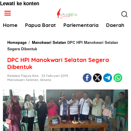
Lewati ke konten
Home
Papua Barat
Parlementaria
Daerah
Homepage
/
Manokwari Selatan
DPC HPI Manokwari Selatan
Segera Dibentuk
DPC HPI Manokwari Selatan Segera
Dibentuk
Redaksi Papua Kita
25 Februari 2019
Manokwari Selatan
,
Wisata