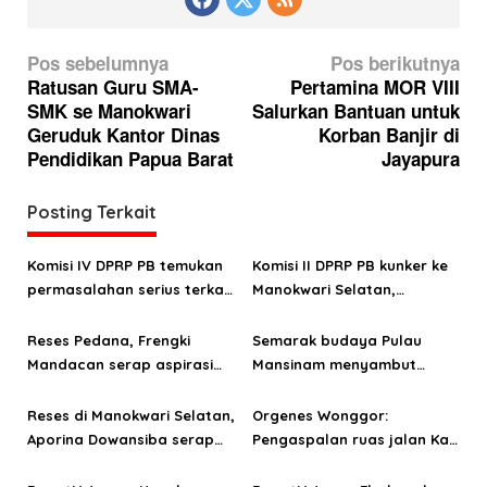
N
Pos sebelumnya
Pos berikutnya
a
Ratusan Guru SMA-
Pertamina MOR VIII
SMK se Manokwari
Salurkan Bantuan untuk
v
Geruduk Kantor Dinas
Korban Banjir di
i
Pendidikan Papua Barat
Jayapura
g
a
Posting Terkait
s
Komisi IV DPRP PB temukan
Komisi II DPRP PB kunker ke
i
permasalahan serius terkait
Manokwari Selatan,
p
pembangunan sekolah
temukan masalah BBR,
o
unggulan di Manokwari
beasiswa penddikan hingga
Reses Pedana, Frengki
Semarak budaya Pulau
Selatan
penolakan MBG
Mandacan serap aspirasi
Mansinam menyambut
s
masyarakat Ransiki dan
Kapal Pesiar Seabourn
Momiwaren
Wurslaind, angkut 300
Reses di Manokwari Selatan,
Orgenes Wonggor:
wisman
Aporina Dowansiba serap
Pengaspalan ruas jalan Kali
aspirasi masyarakat di tiga
Mati-Sakumi segera