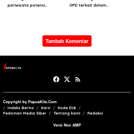
pariwisata potensi
OPD terkait dalam
kemandirian fiskal daerah
pembahasan Ripparprov
2026-2045
Tambah Komentar
Copyright by PapuaKita.Com
Indeks Berita
Karir
Kode Etik
Pedoman Media Siber
Tentang kami
Redaksi
Versi Non AMP