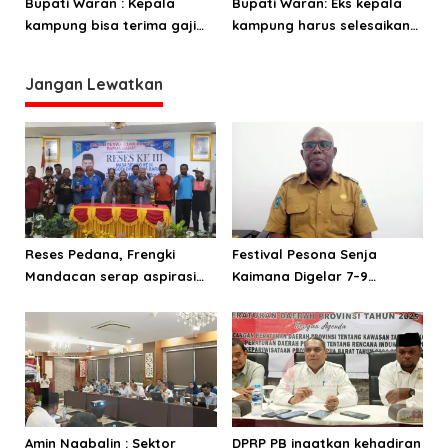
distrik
dikerjakan
Bupati Waran : Kepala
Bupati Waran: Eks kepala
kampung bisa terima gaji
kampung harus selesaikan
setiap bulan
LPJ dana desa
Jangan Lewatkan
Reses Pedana, Frengki
Festival Pesona Senja
Mandacan serap aspirasi
Kaimana Digelar 7–9
masyarakat Ransiki dan
November 2025
Momiwaren
Amin Ngabalin : Sektor
DPRP PB ingatkan kehadiran