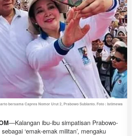
harto bersama Capres Nomor Urut 2, Prabowo Subianto. Foto : Istimewa
COM
—Kalangan ibu-ibu simpatisan Prabowo-
al sebagai ‘emak-emak militan’, mengaku