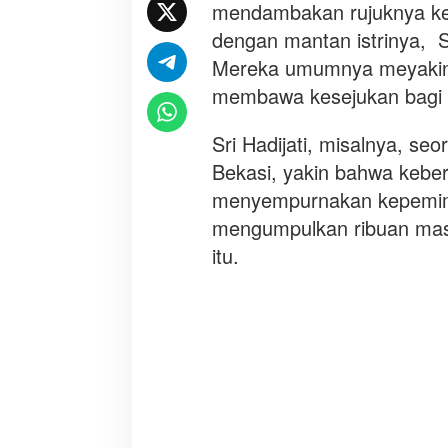
R
mendambakan rujuknya kem
u
dengan mantan istrinya, Si
j
Mereka umumnya meyakini
u
k
membawa kesejukan bagi 
Sri Hadijati, misalnya, seo
Bekasi, yakin bahwa kebe
menyempurnakan kepemimpi
mengumpulkan ribuan mass
itu.