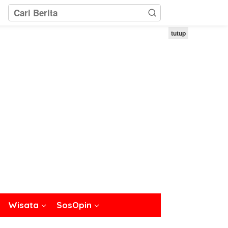
tutup
Wisata
SosOpin