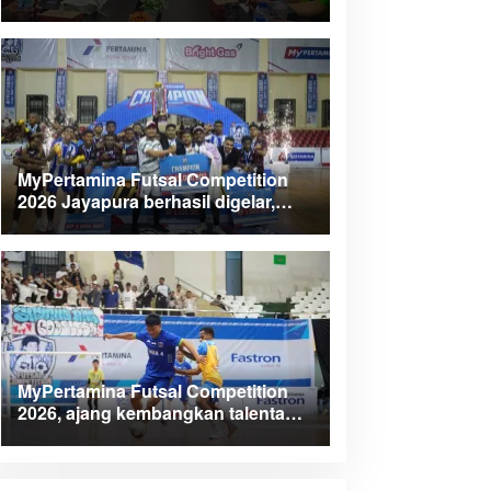
Kabupaten Teluk Wondama
MyPertamina Futsal Competition
2026 Jayapura berhasil digelar,
dorong talenta muda berprestasi
MyPertamina Futsal Competition
2026, ajang kembangkan talenta
muda dan berdayakan UMKM lokal
Papua