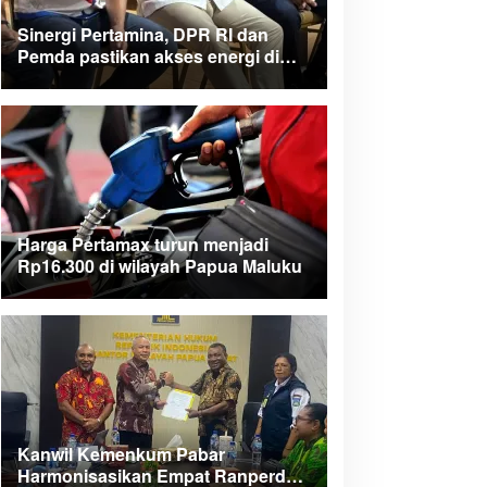
Sinergi Pertamina, DPR RI dan
Pemda pastikan akses energi di
Teluk Bintuni
Harga Pertamax turun menjadi
Rp16.300 di wilayah Papua Maluku
Kanwil Kemenkum Pabar
Harmonisasikan Empat Ranperda