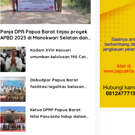
Panja DPR Papua Barat tinjau proyek
APBD 2025 di Manokwari Selatan dan
Bintuni
Kodam XVIII Kasuari
umumkan kelulusan 190 Cata
PK TNI AD gelombang II TA
2026
Disbudpar Papua Barat
fasilitasi legalitas belasan
lembaga kesenian di tiga
kabupaten
Ketua DPRP Papua Barat:
Nilai Pancasila hidup dalam
kehidupan masyarakat
Papua