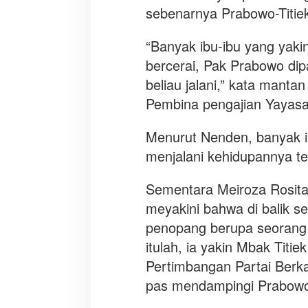
sebenarnya Prabowo-Titiek
“Banyak ibu-ibu yang yak
bercerai, Pak Prabowo dip
beliau jalani,” kata mant
Pembina pengajian Yayasan
Menurut Nenden, banyak 
menjalani kehidupannya te
Sementara Meiroza Rosita,
meyakini bahwa di balik s
penopang berupa seorang 
itulah, ia yakin Mbak Tit
Pertimbangan Partai Berka
pas mendampingi Prabow