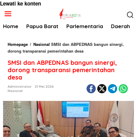
Lewati ke konten
Home
Papua Barat
Parlementaria
Daerah
Homepage
/
Nasional
SMSI dan ABPEDNAS bangun sinergi,
dorong transparansi pemerintahan desa
SMSI dan ABPEDNAS bangun sinergi,
dorong transparansi pemerintahan
desa
Administrator
21 Mei 2026
Nasional