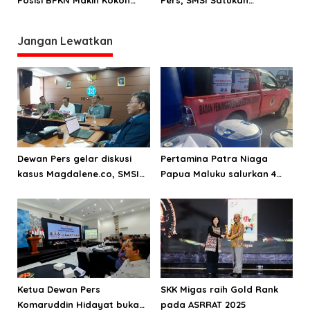
Posisi BPKN Makin Kokoh
Pers, SMSI Satukan
Setelah Gandeng SMSI
Perusahaan Pers di Era Baru
Jangan Lewatkan
Dewan Pers gelar diskusi
Pertamina Patra Niaga
kasus Magdalene.co, SMSI
Papua Maluku salurkan 4
dorong penguatan
Ribu liter BBM untuk
mekanisme sengketa
pemulihan banjir dan
jurnalistik
longsor di Halmahera Utara
Ketua Dewan Pers
SKK Migas raih Gold Rank
Komaruddin Hidayat buka
pada ASRRAT 2025