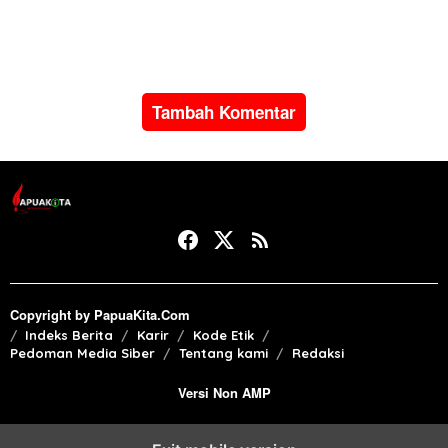
dialog nasional SMSI: Media
baru harus mengarah pada
pers sehat
Tambah Komentar
Copyright by PapuaKita.Com
Indeks Berita
Karir
Kode Etik
Pedoman Media Siber
Tentang kami
Redaksi
Versi Non AMP