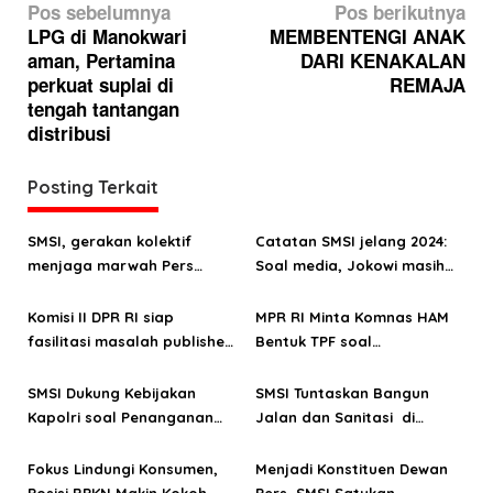
N
Pos sebelumnya
Pos berikutnya
a
LPG di Manokwari
MEMBENTENGI ANAK
aman, Pertamina
DARI KENAKALAN
v
perkuat suplai di
REMAJA
i
tengah tantangan
g
distribusi
a
Posting Terkait
s
i
SMSI, gerakan kolektif
Catatan SMSI jelang 2024:
p
menjaga marwah Pers
Soal media, Jokowi masih
o
Digital
adil
Komisi II DPR RI siap
MPR RI Minta Komnas HAM
s
fasilitasi masalah publisher
Bentuk TPF soal
right
Penembakkan Wartawan di
Simalungun
SMSI Dukung Kebijakan
SMSI Tuntaskan Bangun
Kapolri soal Penanganan
Jalan dan Sanitasi di
Kasus Terkait UU ITE
Kecematan Walantaka,
Kota Serang
Fokus Lindungi Konsumen,
Menjadi Konstituen Dewan