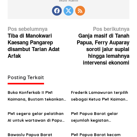
N
Pos sebelumnya
Pos berikutnya
a
Tiba di Manokwari
Ganja masif di Tanah
Kaesang Pangarep
Papua, Ferry Auparay
v
disambut Tarian Adat
soroti jalur suplai
i
Arfak
hingga lemahnya
g
intervensi ekonomi
a
Posting Terkait
s
i
Buka Konferkab II PWI
Frederik Lamawuran terpilih
p
Kaimana, Bustam tekankan
sebagai Ketua PWI Kaimana
o
pentingnya menjaga KEJ
periode 2026-2029
dan perilaku
PWI segera gelar pelatihan
PWI Papua Barat gelar
s
AI untuk wartawan di Papua
sejumlah kegiatan
Barat
peringatan HPN 2025
Bawaslu Papua Barat
PWI Papua Barat kecam