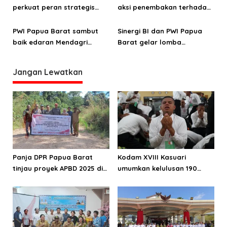
perkuat peran strategis
aksi penembakan terhadap
media kawal Pemilihan
advokat Yan Warinussy
Serentak 2024
PWI Papua Barat sambut
Sinergi BI dan PWI Papua
baik edaran Mendagri
Barat gelar lomba
tentang stabilitas
jurnalistik
penyelenggaran pilkada
Jangan Lewatkan
Panja DPR Papua Barat
Kodam XVIII Kasuari
tinjau proyek APBD 2025 di
umumkan kelulusan 190
Manokwari Selatan dan
Cata PK TNI AD gelombang
Bintuni
II TA 2026