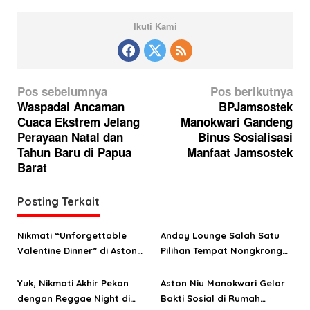
Ikuti Kami
N
Pos sebelumnya
Pos berikutnya
a
Waspadai Ancaman
BPJamsostek
Cuaca Ekstrem Jelang
Manokwari Gandeng
v
Perayaan Natal dan
Binus Sosialisasi
i
Tahun Baru di Papua
Manfaat Jamsostek
g
Barat
a
Posting Terkait
s
i
Nikmati “Unforgettable
Anday Lounge Salah Satu
p
Valentine Dinner” di Aston
Pilihan Tempat Nongkrong
o
Niu Manokwari
di Manokwari
Yuk, Nikmati Akhir Pekan
Aston Niu Manokwari Gelar
s
dengan Reggae Night di
Bakti Sosial di Rumah