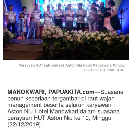
Perayaan HUT satu dekade Aston Niu Hotel Manokwari, Minggu
(22/12/2019). Foto : ASR
MANOKWARI, PAPUAKITA.com
—Suasana
penuh keceriaan tergambar di raut wajah
management beserta seluruh karyawan
Aston Niu Hotel Manowkari dalam suasana
perayaan HUT Aston Niu ke 10, Minggu
(22/12/2019).