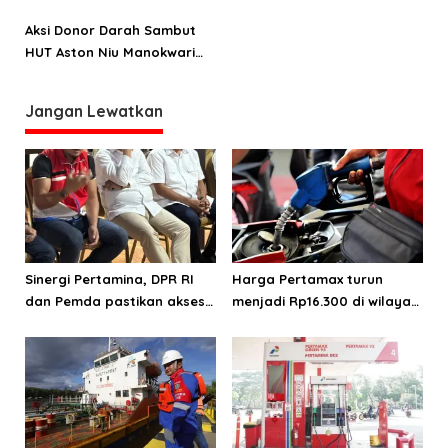
Aston Niu Manokwari
Ibadah
Aksi Donor Darah Sambut
HUT Aston Niu Manokwari
ke-10
Jangan Lewatkan
Sinergi Pertamina, DPR RI
Harga Pertamax turun
dan Pemda pastikan akses
menjadi Rp16.300 di wilayah
energi di Teluk Bintuni
Papua Maluku