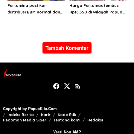
Pertamina pastikan
Harga Pertamax tembus
distribusi BBM normal dan
Rp16.550 di wilayah Papua
lancar di wilayah Papua
Maluku, harga Biosolar dan
Maluku
Pertalite tetap
Tambah Komentar
Copyright by PapuaKita.Com
Indeks Berita
Karir
Kode Etik
Pedoman Media Siber
Tentang kami
Redaksi
Versi Non AMP