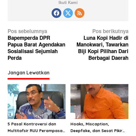
Ikuti Kami
N
Pos sebelumnya
Pos berikutnya
a
Bapemperda DPR
Luna Kopi Hadir di
Papua Barat Agendakan
Manokwari, Tawarkan
v
Sosialisasi Sejumlah
Biji Kopi Pilihan Dari
i
Perda
Berbagai Daerah
g
a
Jangan Lewatkan
s
i
p
o
s
5 Pasal Kontroversi dan
Hoaks, Miscaption,
Multitafsir RUU Perampasan
Deepfake, dan Sesat Pikir