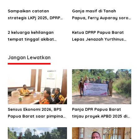
aspirasi prioritas warga
kehidupan masyarakat
Kampung Sinaitousi dan
Papua
Sampaikan catatan
Ganja masif di Tanah
Sigim
strategis LKPj 2025, DPRP
Papua, Ferry Auparay soroti
Papua Barat: OAP harus jadi
jalur suplai hingga
fokus pembangunan
lemahnya intervensi
2 keluarga kehilangan
Ketua DPRP Papua Barat
ekonomi
tempat tinggal akibat
Lepas Jenazah Yurthinus
kebakaran di Distrik
Mandacan
Mokwam
Jangan Lewatkan
Sensus Ekonomi 2026, BPS
Panja DPR Papua Barat
Papua Barat saar pimpinan
tinjau proyek APBD 2025 di
DPRPB
Manokwari Selatan dan
Bintuni