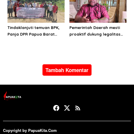
Tindaklanjuti temuan BPK,
Pemerintah Daerah mesti
Panja DPR Papua Barat
proaktif dukung legalitas
turlap ke tiga lokasi proyek
pertambangan rakyat di
di Manokwari
Papua Barat
Tambah Komentar
Copyright by PapuaKita.Com