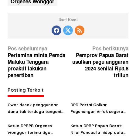
Orgenes Wonggor
Ikuti Kami
N
Pos sebelumnya
Pos berikutnya
a
Pertamina minta Pemda
Pemprov Papua Barat
Maluku Tenggara
usulkan pagu anggaran
v
proaktif lakukan
2024 senilai Rp3,8
i
penertiban
triliun
g
a
Posting Terkait
s
Owor desak penggunaan
DPD Partai Golkar
i
dana tak terduga tangani
Pegunungan Arfak segera
p
bencana di Kampung Coisi
laksanakan Musda
o
Ketua DPRPB Orgenes
Ketua DPRP Papua Barat:
Wonggor terima tiga
Nilai Pancasila hidup dalam
s