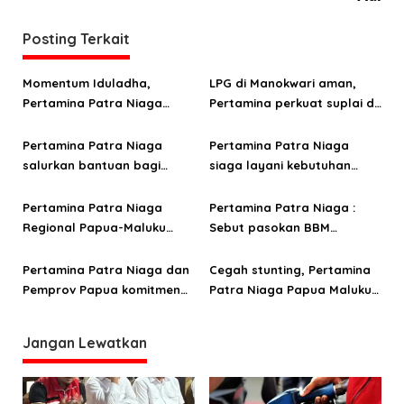
g
a
Posting Terkait
s
Momentum Iduladha,
LPG di Manokwari aman,
i
Pertamina Patra Niaga
Pertamina perkuat suplai di
p
Papua Maluku perkuat
tengah tantangan distribusi
o
kepedulian sosial lewat
Pertamina Patra Niaga
Pertamina Patra Niaga
kurban
salurkan bantuan bagi
siaga layani kebutuhan
s
warga terdampak
energi saat libur Paskah di
kebakaran di Jayapura
Papua dan Maluku
Pertamina Patra Niaga
Pertamina Patra Niaga :
Regional Papua-Maluku
Sebut pasokan BBM
jamin ketersediaan energi
nasional aman untuk
jelang Hari Raya Idul Fitri
layanan Ramadan-Idul Fitri
Pertamina Patra Niaga dan
Cegah stunting, Pertamina
di tengah dinamika
Pemprov Papua komitmen
Patra Niaga Papua Maluku
geopolitik global
jaga pasokan dan layanan
berasama Jungle Chef
energi selama Ramadan
inovasi pangan lokal
Jangan Lewatkan
hingga Idul Fitri