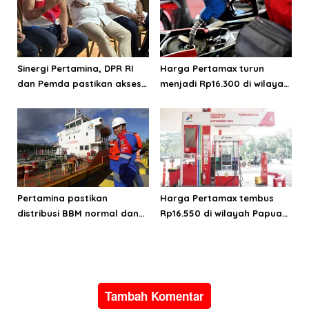
Sinergi Pertamina, DPR RI
Harga Pertamax turun
dan Pemda pastikan akses
menjadi Rp16.300 di wilayah
energi di Teluk Bintuni
Papua Maluku
Pertamina pastikan
Harga Pertamax tembus
distribusi BBM normal dan
Rp16.550 di wilayah Papua
lancar di wilayah Papua
Maluku, harga Biosolar dan
Maluku
Pertalite tetap
Tambah Komentar