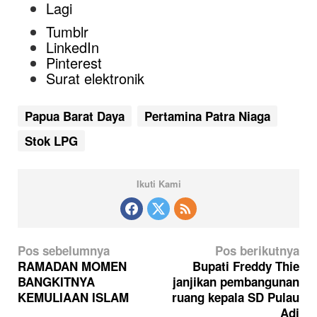
Lagi
Tumblr
LinkedIn
Pinterest
Surat elektronik
Papua Barat Daya
Pertamina Patra Niaga
Stok LPG
Ikuti Kami
N
Pos sebelumnya
Pos berikutnya
a
RAMADAN MOMEN
Bupati Freddy Thie
BANGKITNYA
janjikan pembangunan
v
KEMULIAAN ISLAM
ruang kepala SD Pulau
i
Adi