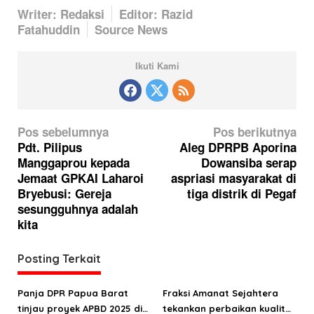
Writer: Redaksi
Editor: Razid
Fatahuddin
Source News
Ikuti Kami
N
Pos sebelumnya
Pos berikutnya
a
Pdt. Pilipus
Aleg DPRPB Aporina
Manggaprou kepada
Dowansiba serap
v
Jemaat GPKAI Laharoi
aspriasi masyarakat di
i
Bryebusi: Gereja
tiga distrik di Pegaf
g
sesungguhnya adalah
kita
a
s
Posting Terkait
i
p
Panja DPR Papua Barat
Fraksi Amanat Sejahtera
o
tinjau proyek APBD 2025 di
tekankan perbaikan kualitas