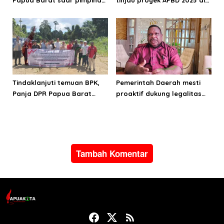
DPRPB
Manokwari Selatan dan
Bintuni
Tindaklanjuti temuan BPK,
Pemerintah Daerah mesti
Panja DPR Papua Barat
proaktif dukung legalitas
turlap ke tiga lokasi proyek
pertambangan rakyat di
di Manokwari
Papua Barat
Tambah Komentar