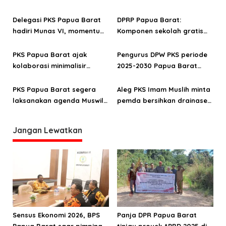
Manokwari Selatan dan
belanja dan optimalisasi
s
Bintuni
PAD di APBD 2026 Papua
Delegasi PKS Papua Barat
DPRP Papua Barat:
Barat
hadiri Munas VI, momentum
Komponen sekolah gratis
konsolidasi struktural
harus jelas agar kualitas
tidak turun
PKS Papua Barat ajak
Pengurus DPW PKS periode
kolaborasi minimalisir
2025-2030 Papua Barat
perspektif negatif terhadap
dikukuhkan
politisi
PKS Papua Barat segera
Aleg PKS Imam Muslih minta
laksanakan agenda Muswil
pemda bersihkan drainase
ke VI
di Pasar Wosi Manokwari
Jangan Lewatkan
Sensus Ekonomi 2026, BPS
Panja DPR Papua Barat
Papua Barat saar pimpinan
tinjau proyek APBD 2025 di