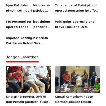
s
Irjen Pol Johnny Eddizon Isir
Tiga Jenderal Polisi pimpin
i
pimpin sertijab 4 pejabat
operasi pencarian Iptu Tomi
p
utama Polda PB
Marbun di Teluk Bintuni
o
510 Personel terlibat dalam
Polri gelar operasi alpha
operasi tahap III pencarian
bravo Moskona 2025
s
Iptu Tomi Samuel Marbun
Kapolda Johnny Isir bantu
Pokdarwis Kolam Sisir
sebesar 30 juta Rupiah
Jangan Lewatkan
Sinergi Pertamina, DPR RI
Kanwil Kemenkum Pabar
dan Pemda pastikan akses
Harmonisasikan Empat