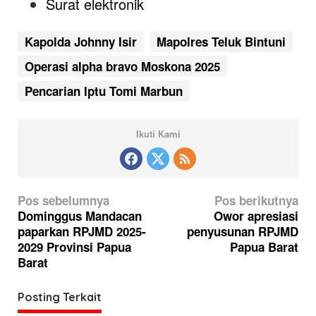
Surat elektronik
Kapolda Johnny Isir
Mapolres Teluk Bintuni
Operasi alpha bravo Moskona 2025
Pencarian Iptu Tomi Marbun
Ikuti Kami
N
Pos sebelumnya
Pos berikutnya
a
Dominggus Mandacan
Owor apresiasi
paparkan RPJMD 2025-
penyusunan RPJMD
v
2029 Provinsi Papua
Papua Barat
i
Barat
g
a
Posting Terkait