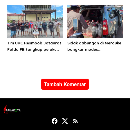
energi di Teluk Bintuni
Ranperda Kabupaten Teluk
Wondama
Tim URC Resmbob Jatanras
Sidak gabungan di Merauke
Polda PB tangkap pelaku
bongkar modus
curanmor di Manokwari
penyalahgunaan BBM
subsidi
Tambah Komentar