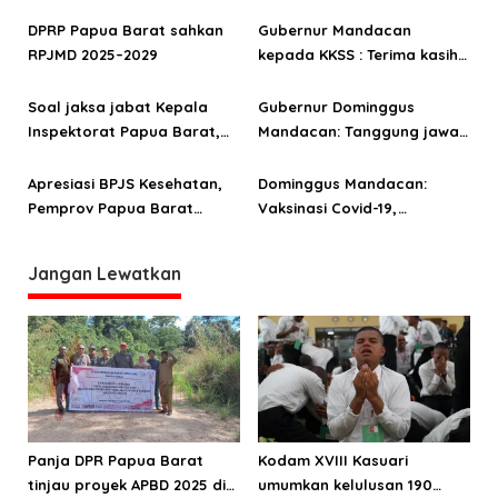
APBD, pendapatan Papua
Orgenes Wonggor bertemu
s
Barat 2025 tak capai target
Menko Perekonomian dan
DPRP Papua Barat sahkan
Gubernur Mandacan
Menteri ESDM
RPJMD 2025–2029
kepada KKSS : Terima kasih
sudah jadikan kami tuan di
negeri sendiri
Soal jaksa jabat Kepala
Gubernur Dominggus
Inspektorat Papua Barat,
Mandacan: Tanggung jawab
DM: Disetujui, kita lakukan
yang diemban anggota
dewan tidaklah ringan
Apresiasi BPJS Kesehatan,
Dominggus Mandacan:
Pemprov Papua Barat
Vaksinasi Covid-19,
terima penghargaan UHC
Momentum Meningkatkan
Kepercayaan Masyarakat
Jangan Lewatkan
Panja DPR Papua Barat
Kodam XVIII Kasuari
tinjau proyek APBD 2025 di
umumkan kelulusan 190