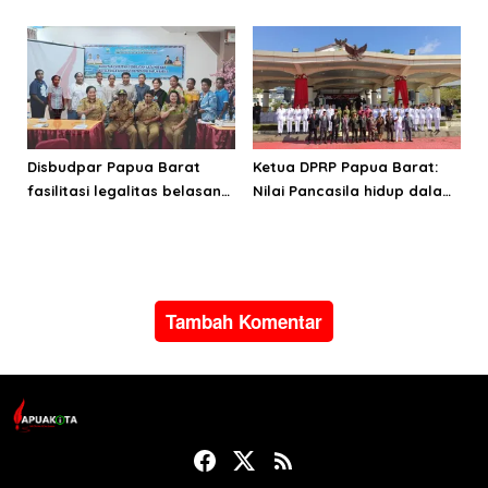
Manokwari Selatan dan
Cata PK TNI AD gelombang
Bintuni
II TA 2026
Disbudpar Papua Barat
Ketua DPRP Papua Barat:
fasilitasi legalitas belasan
Nilai Pancasila hidup dalam
lembaga kesenian di tiga
kehidupan masyarakat
kabupaten
Papua
Tambah Komentar