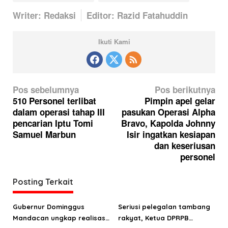
Writer: Redaksi
Editor: Razid Fatahuddin
Ikuti Kami
N
Pos sebelumnya
Pos berikutnya
a
510 Personel terlibat
Pimpin apel gelar
dalam operasi tahap III
pasukan Operasi Alpha
v
pencarian Iptu Tomi
Bravo, Kapolda Johnny
i
Samuel Marbun
Isir ingatkan kesiapan
g
dan keseriusan
personel
a
s
Posting Terkait
i
p
Gubernur Dominggus
Seriusi pelegalan tambang
o
Mandacan ungkap realisasi
rakyat, Ketua DPRPB