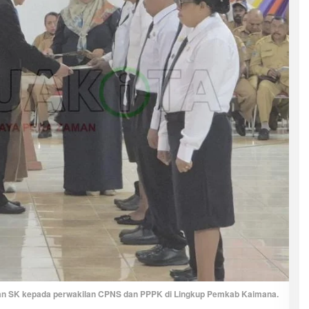
an SK kepada perwakilan CPNS dan PPPK di Lingkup Pemkab Kaimana.