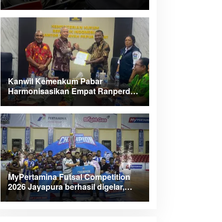
Kanwil Kemenkum Pabar
Harmonisasikan Empat Ranperda
Kabupaten Teluk Wondama
MyPertamina Futsal Competition
2026 Jayapura berhasil digelar,
dorong talenta muda berprestasi