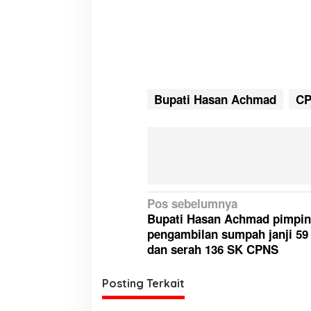
Bupati Hasan Achmad
CP
N
Pos sebelumnya
Bupati Hasan Achmad pimpin
a
pengambilan sumpah janji 5
v
dan serah 136 SK CPNS
i
g
Posting Terkait
a