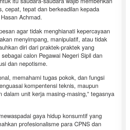
Untuk itu saudara-saudara wajib memberikan
s, cepat, tepat dan berkeadilan kepada
i Hasan Achmad.
esan agar tidak menghianati kepercayaan
dakan menyimpang, manipulatif, atau tidak
uhkan diri dari praktek-praktek yang
, sebagai calon Pegawai Negeri Sipil dan
lusi dan nepotisme.
ional, memahami tugas pokok, dan fungsi
enguasai kompentensi teknis, maupun
n dalam unit kerja masing-masing,” tegasnya
r mewaspadai gaya hidup konsumtif yang
mahkan profesionalisme para CPNS dan