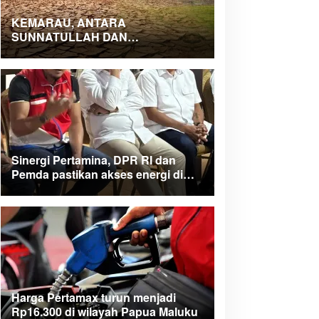
KEMARAU, ANTARA
SUNNATULLAH DAN
MUHASABAH
Sinergi Pertamina, DPR RI dan
Pemda pastikan akses energi di
Teluk Bintuni
Harga Pertamax turun menjadi
Rp16.300 di wilayah Papua Maluku