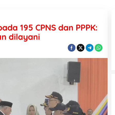
pada 195 CPNS dan PPPK:
an dilayani
KEMARAU, ANTARA SUNNATULLAH
DAN MUHASABAH
Di Religi
|
7 Agustus 2026