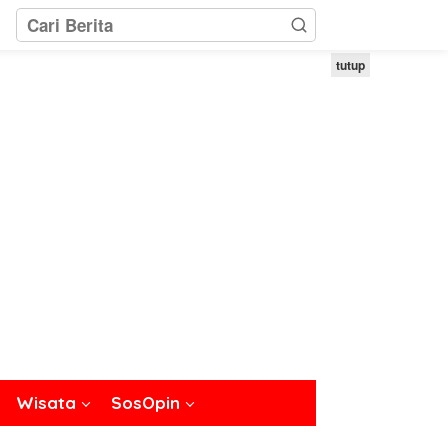
tutup
Wisata
SosOpin