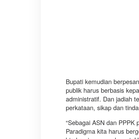
i
Bupati kemudian berpesa
publik harus berbasis kep
administratif. Dan jadiah
perkataan, sikap dan tind
“Sebagai ASN dan PPPK pos
Paradigma kita harus berge