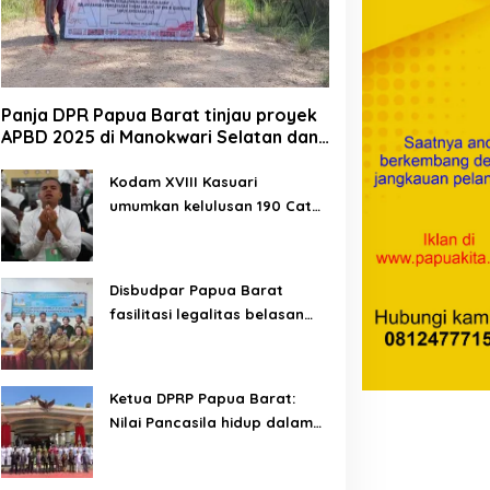
Panja DPR Papua Barat tinjau proyek
APBD 2025 di Manokwari Selatan dan
Bintuni
Kodam XVIII Kasuari
umumkan kelulusan 190 Cata
PK TNI AD gelombang II TA
2026
Disbudpar Papua Barat
fasilitasi legalitas belasan
lembaga kesenian di tiga
kabupaten
Ketua DPRP Papua Barat:
Nilai Pancasila hidup dalam
kehidupan masyarakat
Papua