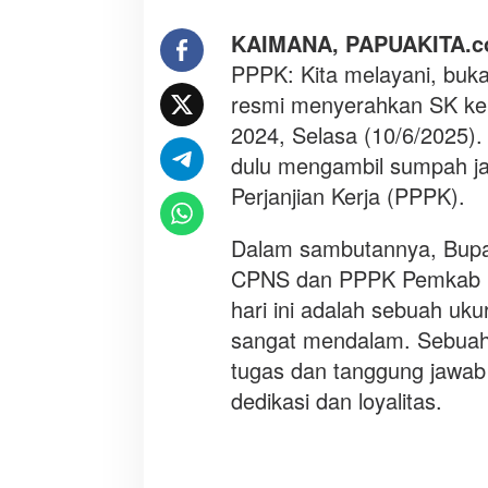
m
e
KAIMANA, PAPUAKITA.
l
PPPK: Kita melayani, buk
a
resmi menyerahkan SK k
y
a
2024, Selasa (10/6/2025).
n
dulu mengambil sumpah ja
i
Perjanjian Kerja (PPPK).
,
b
Dalam sambutannya, Bupa
u
k
CPNS dan PPPK Pemkab Ka
a
hari ini adalah sebuah uk
n
sangat mendalam. Sebuah
d
i
tugas dan tanggung jawab s
l
dedikasi dan loyalitas.
a
y
a
n