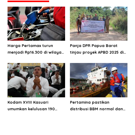
geopolitik global
Harga Pertamax turun
Panja DPR Papua Barat
menjadi Rp16.300 di wilayah
tinjau proyek APBD 2025 di
Papua Maluku
Manokwari Selatan dan
Bintuni
Kodam XVIII Kasuari
Pertamina pastikan
umumkan kelulusan 190
distribusi BBM normal dan
Cata PK TNI AD gelombang
lancar di wilayah Papua
II TA 2026
Maluku