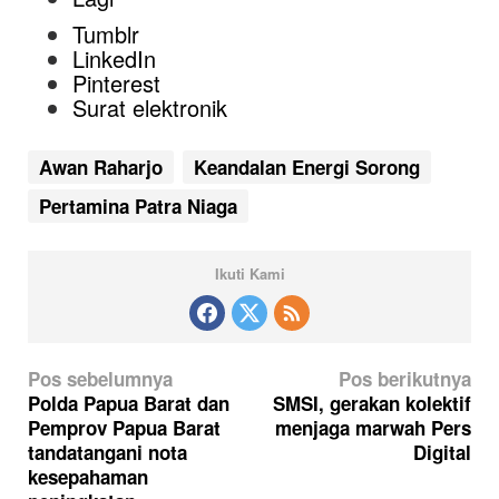
Tumblr
LinkedIn
Pinterest
Surat elektronik
Awan Raharjo
Keandalan Energi Sorong
Pertamina Patra Niaga
Ikuti Kami
N
Pos sebelumnya
Pos berikutnya
a
Polda Papua Barat dan
SMSI, gerakan kolektif
Pemprov Papua Barat
menjaga marwah Pers
v
tandatangani nota
Digital
i
kesepahaman