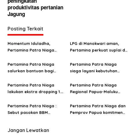
g
peningkatan
produktivitas pertanian
a
Jagung
s
i
Posting Terkait
p
o
Momentum Iduladha,
LPG di Manokwari aman,
Pertamina Patra Niaga
Pertamina perkuat suplai di
s
Papua Maluku perkuat
tengah tantangan distribusi
kepedulian sosial lewat
Pertamina Patra Niaga
Pertamina Patra Niaga
kurban
salurkan bantuan bagi
siaga layani kebutuhan
warga terdampak
energi saat libur Paskah di
kebakaran di Jayapura
Papua dan Maluku
Pertamina Patra Niaga
Pertamina Patra Niaga
lakukan ekstra dropping 1.3
Regional Papua-Maluku
juta liter minyak tanah di
jamin ketersediaan energi
Wilayah Papua-Maluku
jelang Hari Raya Idul Fitri
Pertamina Patra Niaga :
Pertamina Patra Niaga dan
jelang Idul Fitri
Sebut pasokan BBM
Pemprov Papua komitmen
nasional aman untuk
jaga pasokan dan layanan
layanan Ramadan-Idul Fitri
energi selama Ramadan
Jangan Lewatkan
di tengah dinamika
hingga Idul Fitri