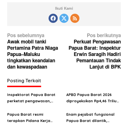
Ikuti Kami
N
Pos sebelumnya
Pos berikutnya
a
Awak mobil tanki
Perkuat Pengawasan
Pertamina Patra Niaga
Papua Barat: Inspektur
v
Papua–Maluku
Erwin Saragih Hadiri
i
tingkatkan keandalan
Pemantauan Tindak
g
dan kewaspadaan
Lanjut di BPK
a
Posting Terkait
s
i
Inspektorat Papua Barat
APBD Papua Barat 2026
p
perketat pengawasan,
diproyeksikan Rp4,46 Triliun,
o
kawal target WTP 2026
Fokus SDM dan Ekonomi
Rakyat
Papua Barat resmi
Enam pejabat fungsional
s
terapkan Pidana Kerja
Papua Barat dilantik,
Sosial, langkah baru
Gubernur tekankan