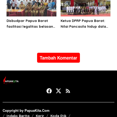
Disbudpar Papua Barat
Ketua DPRP Papua Barat:
fasilitasi legalitas belasan
Nilai Pancasila hidup dalam
lembaga kesenian di tiga
kehidupan masyarakat
kabupaten
Papua
Tambah Komentar
Copyright by PapuaKita.Com
Indeks Berita
Karir
Kode Etik