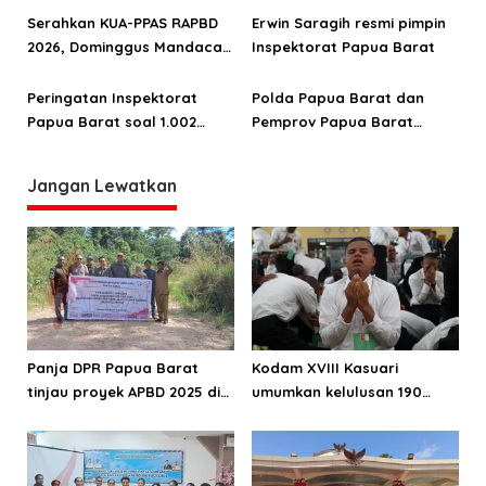
penegakan hukum humanis
integritas dan pengawasan
Serahkan KUA-PPAS RAPBD
Erwin Saragih resmi pimpin
di era KUHP Nasional
berkualitas
2026, Dominggus Mandacan:
Inspektorat Papua Barat
Pendapatan turun
Peringatan Inspektorat
Polda Papua Barat dan
Papua Barat soal 1.002
Pemprov Papua Barat
honorer: Dokumen Palsu
tandatangani nota
siap-siap ke Lapas!
kesepahaman peningkatan
Jangan Lewatkan
produktivitas pertanian
Jagung
Panja DPR Papua Barat
Kodam XVIII Kasuari
tinjau proyek APBD 2025 di
umumkan kelulusan 190
Manokwari Selatan dan
Cata PK TNI AD gelombang
Bintuni
II TA 2026