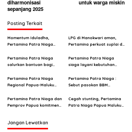
g
diharmonisasi
untuk warga miskin
sepanjang 2025
a
s
Posting Terkait
i
p
Momentum Iduladha,
LPG di Manokwari aman,
o
Pertamina Patra Niaga
Pertamina perkuat suplai di
Papua Maluku perkuat
tengah tantangan distribusi
s
kepedulian sosial lewat
Pertamina Patra Niaga
Pertamina Patra Niaga
kurban
salurkan bantuan bagi
siaga layani kebutuhan
warga terdampak
energi saat libur Paskah di
kebakaran di Jayapura
Papua dan Maluku
Pertamina Patra Niaga
Pertamina Patra Niaga :
Regional Papua-Maluku
Sebut pasokan BBM
jamin ketersediaan energi
nasional aman untuk
jelang Hari Raya Idul Fitri
layanan Ramadan-Idul Fitri
Pertamina Patra Niaga dan
Cegah stunting, Pertamina
di tengah dinamika
Pemprov Papua komitmen
Patra Niaga Papua Maluku
geopolitik global
jaga pasokan dan layanan
berasama Jungle Chef
energi selama Ramadan
inovasi pangan lokal
Jangan Lewatkan
hingga Idul Fitri