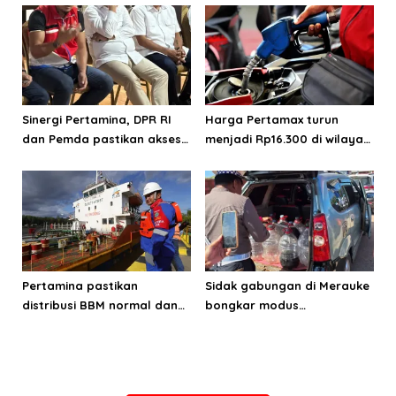
Sinergi Pertamina, DPR RI
Harga Pertamax turun
dan Pemda pastikan akses
menjadi Rp16.300 di wilayah
energi di Teluk Bintuni
Papua Maluku
Pertamina pastikan
Sidak gabungan di Merauke
distribusi BBM normal dan
bongkar modus
lancar di wilayah Papua
penyalahgunaan BBM
Maluku
subsidi