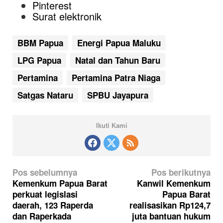
Pinterest
Surat elektronik
BBM Papua
Energi Papua Maluku
LPG Papua
Natal dan Tahun Baru
Pertamina
Pertamina Patra Niaga
Satgas Nataru
SPBU Jayapura
Ikuti Kami
N
Pos sebelumnya
Pos berikutnya
a
Kemenkum Papua Barat
Kanwil Kemenkum
perkuat legislasi
Papua Barat
v
daerah, 123 Raperda
realisasikan Rp124,7
i
dan Raperkada
juta bantuan hukum