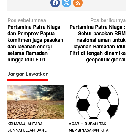
N
Pos sebelumnya
Pos berikutnya
a
Pertamina Patra Niaga
Pertamina Patra Niaga :
dan Pemprov Papua
Sebut pasokan BBM
v
komitmen jaga pasokan
nasional aman untuk
i
dan layanan energi
layanan Ramadan-Idul
g
selama Ramadan
Fitri di tengah dinamika
hingga Idul Fitri
geopolitik global
a
s
Jangan Lewatkan
i
p
o
s
KEMARAU, ANTARA
AGAR HIBURAN TAK
SUNNATULLAH DAN
MEMBINASAKAN KITA