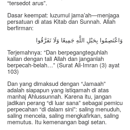
“tersedot arus”.
Dasar keempat: luzumul jama’ah—menjaga
persatuan di atas Kitab dan Sunnah. Allah
berfirman:
وَاعْتَصِمُوا بِحَبْلِ اللَّهِ جَمِيعًا وَلَا تَفَرَّقُوا
Terjemahnya: “Dan berpegangteguhlah
kalian dengan tali Allah dan janganlah
berpecah-belah…” (Surat Ali-Imran (3) ayat
103)
Dan yang dimaksud dengan “Jamaah”
adalah siapapun yang istiqamah di atas
manhaj Ahlussunnah. Karena itu, jangan
jadikan perang “di luar sana” sebagai pemicu
perpecahan “di dalam sini”: saling menuduh,
saling mencela, saling mengkafirkan, saling
memutus. Itu kemenangan bagi setan.