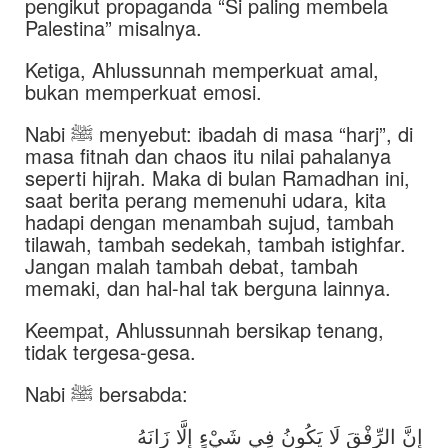
pengikut propaganda “Si paling membela
Palestina” misalnya.
Ketiga, Ahlussunnah memperkuat amal,
bukan memperkuat emosi.
Nabi ﷺ menyebut: ibadah di masa “harj”, di
masa fitnah dan chaos itu nilai pahalanya
seperti hijrah. Maka di bulan Ramadhan ini,
saat berita perang memenuhi udara, kita
hadapi dengan menambah sujud, tambah
tilawah, tambah sedekah, tambah istighfar.
Jangan malah tambah debat, tambah
memaki, dan hal-hal tak berguna lainnya.
Keempat, Ahlussunnah bersikap tenang,
tidak tergesa-gesa.
Nabi ﷺ bersabda:
إِنَّ الرِّفْقَ لَا يَكُونُ فِي شَيْءٍ إِلَّا زَانَهُ