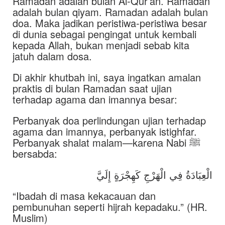
Ramadan adalah bulan Al-Qur’an. Ramadan
adalah bulan qiyam. Ramadan adalah bulan
doa. Maka jadikan peristiwa-peristiwa besar
di dunia sebagai pengingat untuk kembali
kepada Allah, bukan menjadi sebab kita
jatuh dalam dosa.
Di akhir khutbah ini, saya ingatkan amalan
praktis di bulan Ramadan saat ujian
terhadap agama dan imannya besar:
Perbanyak doa perlindungan ujian terhadap
agama dan imannya, perbanyak istighfar.
Perbanyak shalat malam—karena Nabi ﷺ
bersabda:
الْعِبَادَةُ فِي الْهَرْجِ كَهِجْرَةٍ إِلَيَّ
“Ibadah di masa kekacauan dan
pembunuhan seperti hijrah kepadaku.” (HR.
Muslim)