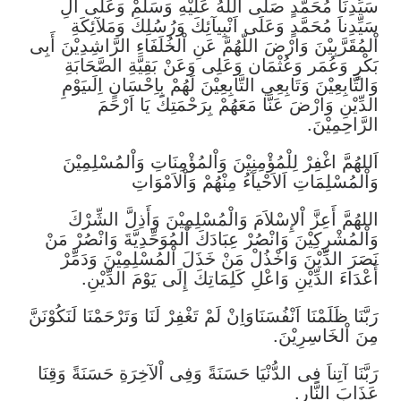
سَيِّدِنَا مُحَمَّدٍ صَلَّى اللهُ عَلَيْهِ وَسَلِّمْ وَعَلَى آلِ
سَيِّدِناَ مُحَمَّدٍ وَعَلَى اَنْبِيآئِكَ وَرُسُلِكَ وَمَلآئِكَةِ
اْلمُقَرَّبِيْنَ وَارْضَ اللّهُمَّ عَنِ اْلخُلَفَاءِ الرَّاشِدِيْنَ أَبِى
بَكْرٍ وَعُمَر وَعُثْمَان وَعَلِى وَعَنْ بَقِيَّةِ الصَّحَابَةِ
وَالتَّابِعِيْنَ وَتَابِعِي التَّابِعِيْنَ لَهُمْ بِاِحْسَانٍ اِلَىيَوْمِ
الدِّيْنِ وَارْضَ عَنَّا مَعَهُمْ بِرَحْمَتِكَ يَا اَرْحَمَ
الرَّاحِمِيْنَ.
اَللهُمَّ اغْفِرْ لِلْمُؤْمِنِيْنَ وَاْلمُؤْمِنَاتِ وَاْلمُسْلِمِيْنَ
وَاْلمُسْلِمَاتِ اَلاَحْيآءُ مِنْهُمْ وَاْلاَمْوَاتِ
اللهُمَّ أَعِزَّ اْلإِسْلاَمَ وَالْمُسْلِمِيْنَ وَأَذِلَّ الشِّرْكَ
وَاْلمُشْرِكِيْنَ وَانْصُرْ عِبَادَكَ اْلمُوَحِّدِيَّةَ وَانْصُرْ مَنْ
نَصَرَ الدِّيْنَ وَاخْذُلْ مَنْ خَذَلَ اْلمُسْلِمِيْنَ وَدَمِّرْ
أَعْدَاءَ الدِّيْنِ وَاعْلِ كَلِمَاتِكَ إِلَى يَوْمَ الدِّيْنِ.
رَبَّنَا ظَلَمْنَا اَنْفُسَنَاوَاِنْ لَمْ تَغْفِرْ لَنَا وَتَرْحَمْنَا لَنَكُوْنَنَّ
مِنَ اْلخَاسِرِيْنَ.
رَبَّنَا آتِناَ فِى الدُّنْيَا حَسَنَةً وَفِى اْلآخِرَةِ حَسَنَةً وَقِنَا
عَذَابَ النَّارِ.