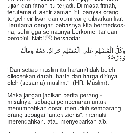
ujian dan fitnah itu terjadi. Di masa fitnah,
terutama di akhir zaman ini, banyak orang
tergelincir lisan dan opini yang dibiarkan liar.
Terutama dengan bebasnya kita bermedsos-
ria, sehingga semaunya berkomentar dan
beropini. Nabi ﷺ bersabda:
وَكُلُّ الْمُسْلِمِ عَلَى الْمُسْلِمِ حَرَامٌ: دَمُهُ وَمَالُهُ
وَعِرْضُهُ
“Dan setiap muslim itu haram/tidak boleh
dilecehkan darah, harta dan harga dirinya
oleh (sesama) muslim.” (HR. Muslim).
Maka jangan jadikan berita perang -
misalnya- sebagai pembenaran untuk
menumpahkan dosa: menuduh sembarang
orang sebagai “antek zionis”, memaki,
merendahkan, atau menyebarkan aib.