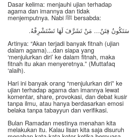
Dasar kelima: menjauhi ujian terhadap
agama dan imannya dan tidak
menjemputnya. Nabi ﷺ bersabda:
سَتَكُونُ فِتَنٌ… مَنْ تَشَرَّفَ لَهَا تَسْتَشْرِفْهُ.
Artinya: “Akan terjadi banyak fitnah (ujian
dalam agama)…dan siapa yang
‘menjulurkan diri’ ke dalam fitnah, maka
fitnah itu akan menyeretnya.” (Muttafaq
‘alaih).
Hari ini banyak orang “menjulurkan diri” ke
ujian terhadap agama dan imannya lewat
komentar, share, provokasi, dan debat kusir
tanpa ilmu, atau hanya berdasarkan emosi
belaka tanpa tabayyun dan verifikasi.
Bulan Ramadan mestinya menahan kita
melakukan itu. Kalau lisan kita saja disuruh
menahan kata-kata kotor ketika berpuasa,