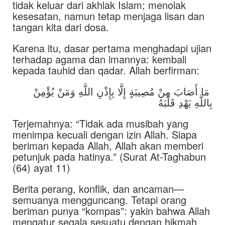
tidak keluar dari akhlak Islam; menolak
kesesatan, namun tetap menjaga lisan dan
tangan kita dari dosa.
Karena itu, dasar pertama menghadapi ujian
terhadap agama dan imannya: kembali
kepada tauhid dan qadar. Allah berfirman:
مَا أَصَابَ مِنْ مُصِيبَةٍ إِلَّا بِإِذْنِ اللَّهِ وَمَنْ يُؤْمِنْ
بِاللَّهِ يَهْدِ قَلْبَهُ
Terjemahnya: “Tidak ada musibah yang
menimpa kecuali dengan izin Allah. Siapa
beriman kepada Allah, Allah akan memberi
petunjuk pada hatinya.” (Surat At-Taghabun
(64) ayat 11)
Berita perang, konflik, dan ancaman—
semuanya mengguncang. Tetapi orang
beriman punya “kompas”: yakin bahwa Allah
mengatur segala sesuatu dengan hikmah,