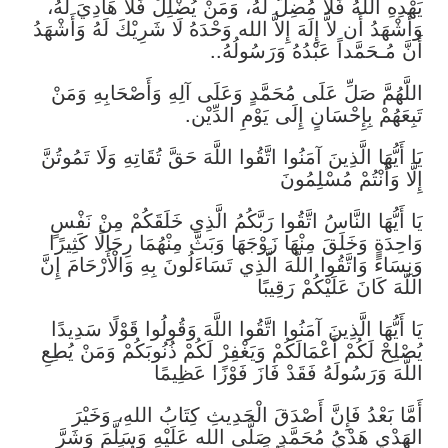
يَهْدِهِ اللهُ فَلَا مُضِلَّ لَهُ، وَمَنْ يُضْلِلْ فَلَا هَادِيَ لَهُ،
وَأَشْهَدُ أَن لاَّ إِلَهَ إِلاَّ الله وَحْدَهُ لَا شَرِيْكَ لَهُ وَأَشْهَدُ
أَنَّ مُـحَمَّداً عَبْدُهُ وَرَسُولُهُ..
اللَّهُمَّ صَلِّ عَلَى مُحَمَّدٍ وَعَلَى آلِهِ وَأَصْحَابِهِ وَمَنْ
تَبِعَهُمْ بِإِحْسَانٍ إِلَى يَوْمِ الدِّيْن.
يَا أَيُّهَا الَّذِينَ آمَنُوا اتَّقُوا اللَّهَ حَقَّ تُقَاتِهِ وَلَا تَمُوتُنَّ
إِلَّا وَأَنْتُمْ مُسْلِمُونَ
يَا أَيُّهَا النَّاسُ اتَّقُوا رَبَّكُمُ الَّذِي خَلَقَكُمْ مِنْ نَفْسٍ
وَاحِدَةٍ وَخَلَقَ مِنْهَا زَوْجَهَا وَبَثَّ مِنْهُمَا رِجَالًا كَثِيرًا
وَنِسَاءً وَاتَّقُوا اللَّهَ الَّذِي تَسَاءَلُونَ بِهِ وَالْأَرْحَامَ إِنَّ
اللَّهَ كَانَ عَلَيْكُمْ رَقِيبًا
يَا أَيُّهَا الَّذِينَ آمَنُوا اتَّقُوا اللَّهَ وَقُولُوا قَوْلًا سَدِيدًا
يُصْلِحْ لَكُمْ أَعْمَالَكُمْ وَيَغْفِرْ لَكُمْ ذُنُوبَكُمْ وَمَنْ يُطِعِ
اللَّهَ وَرَسُولَهُ فَقَدْ فَازَ فَوْزًا عَظِيمًا
أَمَّا بَعْدُ فَإِنَّ أَصْدَقَ الْحَدِيثِ كِتَابُ اللهِ، وَخَيْرَ
الهَدْيِ هَدْيُ مُحَمَّدٍ صَلَّى الله عَلَيْهِ وَسَلَّمَ وَشَرَّ