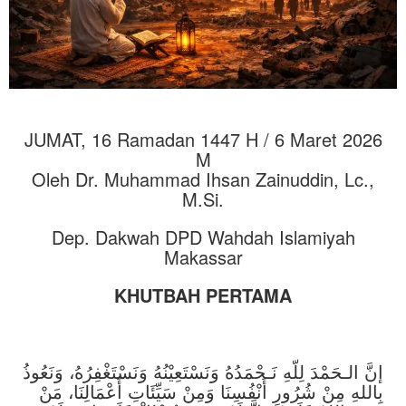
JUMAT, 16 Ramadan 1447 H / 6 Maret 2026
M
Oleh Dr. Muhammad Ihsan Zainuddin, Lc.,
M.Si.
Dep. Dakwah DPD Wahdah Islamiyah
Makassar
KHUTBAH PERTAMA
إنَّ الـحَمْدَ لِلّهِ نَـحْمَدُهُ وَنَسْتَعِيْنُهُ وَنَسْتَغْفِرُهُ، وَنَعُوذُ
بِاللهِ مِنْ شُرُورِ أَنْفُسِنَا وَمِنْ سَيِّئَاتِ أَعْمَالِنَا، مَنْ