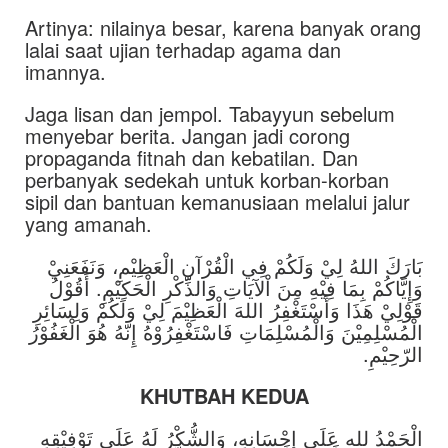
Artinya: nilainya besar, karena banyak orang
lalai saat ujian terhadap agama dan
imannya.
Jaga lisan dan jempol. Tabayyun sebelum
menyebar berita. Jangan jadi corong
propaganda fitnah dan kebatilan. Dan
perbanyak sedekah untuk korban-korban
sipil dan bantuan kemanusiaan melalui jalur
yang amanah.
بَارَكَ اللهُ لِيْ وَلَكُمْ فِي الْقُرْآنِ الْعَظِيْمِ، وَنَفَعَنِيْ
وَإِيَّاكُمْ بِمَا فِيْهِ مِنَ اْلآيَاتِ وَالذِّكْرِ الْحَكِيْمِ. أَقُوْلُ
قَوْلِيْ هَذَا وَأَسْتَغْفِرُ اللهَ الْعَظِيْمَ لِيْ وَلَكُمْ وَلِسَائِرِ
الْمُسْلِمِيْنَ وَالْمُسْلِمَاتِ فَاسْتَغْفِرُوْهُ إِنّهُ هُوَ الْغَفُوْرُ
الرّحِيْمِ.
KHUTBAH KEDUA
الْحَمْدُ لله عَلَى إِحْسَانِهِ، وَالشُّكْرُ لَهُ عَلَى تَوْفِيْقِهِ