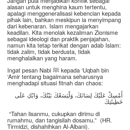
Jangan pula menjadikan konflik sebagai
alasan untuk menghina kaum tertentu,
apalagi menggeneralisasi kebencian kepada
pihak lain, bahkan meskipun ia menyimpang
dari kebenaran. Islam mengajarkan
keadilan. Kita menolak kezaliman Zionisme
sebagai ideologi dan praktik penjajahan,
namun kita tetap terikat dengan adab Islam:
tidak zalim, tidak berdusta, tidak
menghalalkan yang haram.
Ingat pesan Nabi ﷺ kepada ‘Uqbah bin
‘Amir tentang bagaimana seharusnya
menghadapi situasi fitnah dan chaos:
أَمْسِكْ عَلَيْكَ لِسَانَكَ، وَلْيَسَعْكَ بَيْتُكَ، وَابْكِ عَلَى
خَطِيئَتِكَ
“Tahan lisanmu, cukupkan dirimu di
rumahmu, dan tangisilah dosamu.” (HR.
Tirmidzi, dishahihkan Al-Albani).