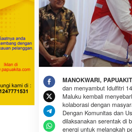
m
i
n
a
P
a
t
r
a
N
i
a
MANOKWARI, PAPUAKI
g
dan menyambut Idulfitri 1
a
,
Maluku kembali menyebar
e
kolaborasi dengan masyara
n
Dengan Komunitas dan Usa
e
dilaksanakan serentak di 
r
g
energi untuk melangkah p