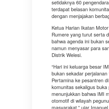
setidaknya 60 pengendara o
i
t
terdapat belasan komuni
a
dengan menjajakan berbag
s
,
Ketua Harian Ikatan Moto
o
Rumere yang turut serta
j
o
bahwa agenda ini bukan se
l
namun menyasar para sant
d
Distrik Welesi.
a
n
“Hari ini keluarga besar 
a
n
bukan sekadar perjalana
a
Pertamina ke pesantren di
k
komunitas sekaligus buka 
y
menunjukkan bahwa IMI me
a
t
otomotif di wilayah pegunu
i
masyarakat,” ujar Imanuel