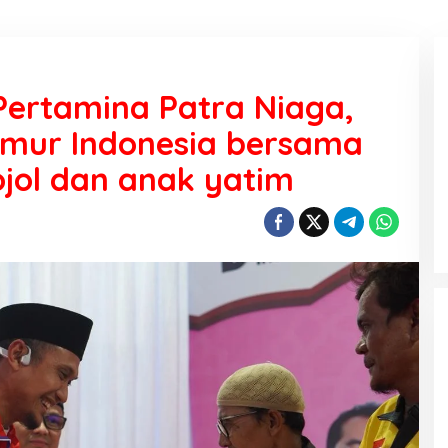
rtamina Patra Niaga,
Timur Indonesia bersama
jol dan anak yatim
KEMARAU, ANTARA SUNNATULLAH
DAN MUHASABAH
Di Religi
|
7 Agustus 2026