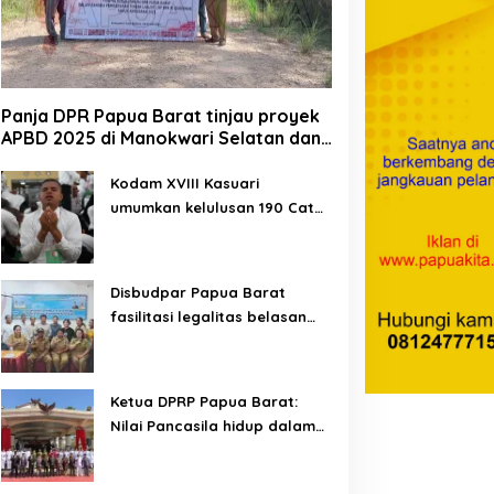
Panja DPR Papua Barat tinjau proyek
APBD 2025 di Manokwari Selatan dan
Bintuni
Kodam XVIII Kasuari
umumkan kelulusan 190 Cata
PK TNI AD gelombang II TA
2026
Disbudpar Papua Barat
fasilitasi legalitas belasan
lembaga kesenian di tiga
kabupaten
Ketua DPRP Papua Barat:
Nilai Pancasila hidup dalam
kehidupan masyarakat
Papua