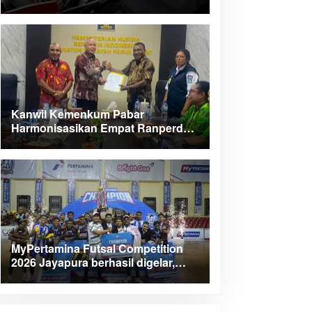
Kanwil Kemenkum Pabar
Harmonisasikan Empat Ranperda
Kabupaten Teluk Wondama
MyPertamina Futsal Competition
2026 Jayapura berhasil digelar,
dorong talenta muda berprestasi