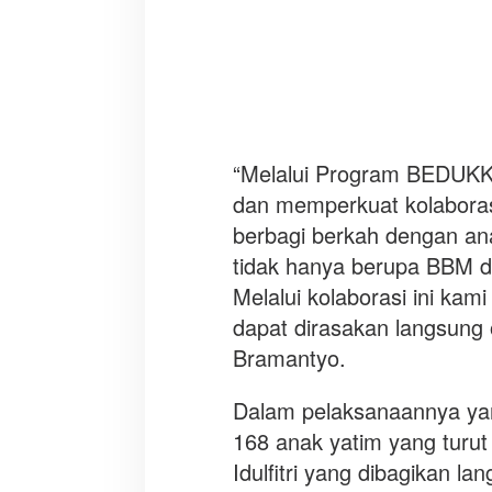
s
i
a
b
e
r
s
“Melalui Program BEDUKK
a
dan memperkuat kolaboras
m
berbagi berkah dengan ana
a
U
tidak hanya berupa BBM da
M
Melalui kolaborasi ini ka
K
dapat dirasakan langsung
M
Bramantyo.
,
k
o
Dalam pelaksanaannya yang
m
168 anak yatim yang tur
u
Idulfitri yang dibagikan 
n