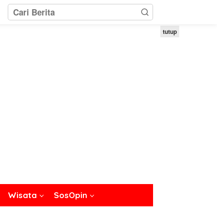
tutup
Wisata
SosOpin