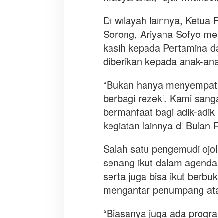
m
Di wilayah lainnya, Ketu
Sorong, Ariyana Sofyo me
kasih kepada Pertamina da
diberikan kepada anak-ana
“Bukan hanya menyempatka
berbagi rezeki. Kami sanga
bermanfaat bagi adik-adik
kegiatan lainnya di Bulan R
Salah satu pengemudi ojol 
senang ikut dalam agenda 
serta juga bisa ikut berb
mengantar penumpang ata
“Biasanya juga ada progra