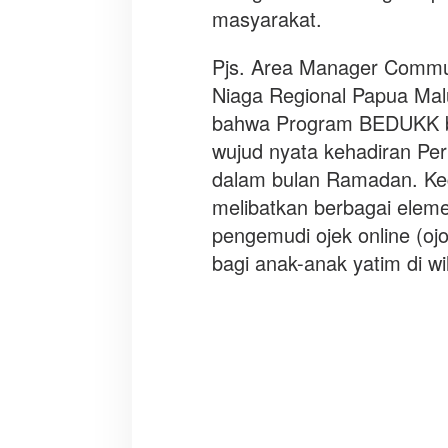
i
masyarakat.
b
e
Pjs. Area Manager Commun
r
Niaga Regional Papua Ma
b
a
bahwa Program BEDUKK bu
g
wujud nyata kehadiran Per
i
dalam bulan Ramadan. Kegi
d
i
melibatkan berbagai eleme
T
pengemudi ojek online (o
i
bagi anak-anak yatim di w
m
u
r
I
n
d
o
n
e