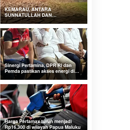
KEMARAU, ANTARA
SUNNATULLAH DAN
MUHASABAH
Sinergi Pertamina, DPR RI dan
Pemda pastikan akses energi di
Teluk Bintuni
Harga Pertamax turun menjadi
Rp16.300 di wilayah Papua Maluku