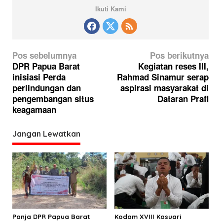
Ikuti Kami
N
Pos sebelumnya
Pos berikutnya
a
DPR Papua Barat
Kegiatan reses III,
inisiasi Perda
Rahmad Sinamur serap
v
perlindungan dan
aspirasi masyarakat di
i
pengembangan situs
Dataran Prafi
g
keagamaan
a
Jangan Lewatkan
s
i
p
o
s
Panja DPR Papua Barat
Kodam XVIII Kasuari