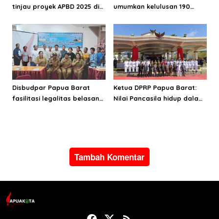
tinjau proyek APBD 2025 di
umumkan kelulusan 190
Manokwari Selatan dan
Cata PK TNI AD gelombang
Bintuni
II TA 2026
Disbudpar Papua Barat
Ketua DPRP Papua Barat:
fasilitasi legalitas belasan
Nilai Pancasila hidup dalam
lembaga kesenian di tiga
kehidupan masyarakat
kabupaten
Papua
Tambah Komentar