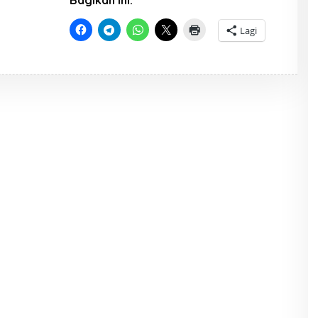
Bagikan ini:
S
T
R
Lagi
A
T
O
R