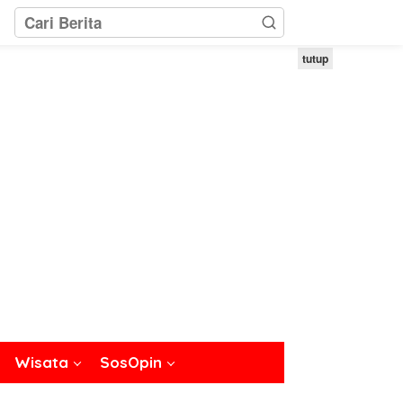
tutup
Wisata
SosOpin