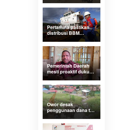
Papua Barat turlap ke
tiga lokasi proyek di
Manokwari
Pertamina pastikan
distribusi BBM
normal dan lancar di
wilayah Papua
Maluku
Pemerintah Daerah
mesti proaktif dukung
legalitas
pertambangan rakyat
di Papua Barat
Owor desak
penggunaan dana tak
terduga tangani
bencana di Kampung
Coisi