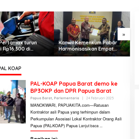
»
Pertamax turun
Kanwil Kemenkum Pabar
M
i Rp16.300 di
Harmonisasikan Empat
C
KEMARAU, ANTARA SUNNATULLAH
h Papua Maluku
Ranperda Kabupaten Teluk
J
DAN MUHASABAH
Wondama
d
b
Di Religi
|
7 Agustus 2026
PAL KOAP
PAL-KOAP Papua Barat demo ke
BP3OKP dan DPR Papua Barat
Papua Barat
,
Parlementaria
|
24 Februari 2025
O
L
MANOKWARI, PAPUAKITA.com—Ratusan
E
Kontraktor asli Papua yang terhimpun dalam
H
A
Perkumpulan Asosiasi Lokal Kontraktor Orang Asli
D
M
Papua (PAL-KOAP) Papua
Lanjut baca
I
N
I