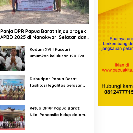
Panja DPR Papua Barat tinjau proyek
APBD 2025 di Manokwari Selatan dan
Bintuni
Kodam XVIII Kasuari
umumkan kelulusan 190 Cata
PK TNI AD gelombang II TA
2026
Disbudpar Papua Barat
fasilitasi legalitas belasan
lembaga kesenian di tiga
kabupaten
Ketua DPRP Papua Barat:
Nilai Pancasila hidup dalam
kehidupan masyarakat
Papua