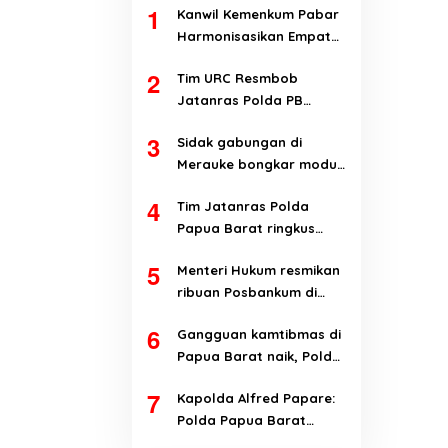
1
Kanwil Kemenkum Pabar
Harmonisasikan Empat
Ranperda Kabupaten
2
Tim URC Resmbob
Teluk Wondama
Jatanras Polda PB
tangkap pelaku
3
Sidak gabungan di
curanmor di Manokwari
Merauke bongkar modus
penyalahgunaan BBM
4
Tim Jatanras Polda
subsidi
Papua Barat ringkus
pelaku curanmor
5
Menteri Hukum resmikan
ribuan Posbankum di
Papua Barat dan Papua
6
Gangguan kamtibmas di
Barat Daya
Papua Barat naik, Polda
evaluasi kinerja jajaran
7
Kapolda Alfred Papare:
Polda Papua Barat
terbuka terhadap kritik