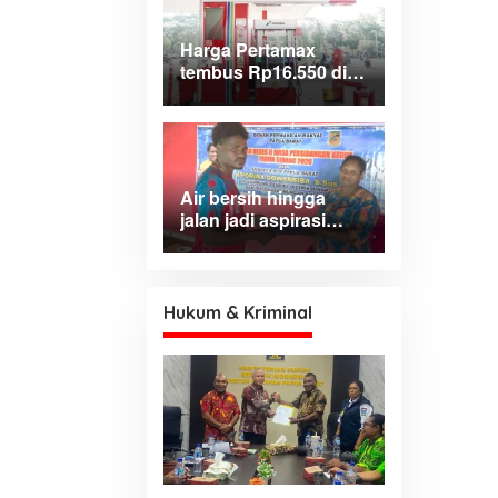
Harga Pertamax
tembus Rp16.550 di
wilayah Papua
Maluku, harga
Biosolar dan Pertalite
tetap
Air bersih hingga
jalan jadi aspirasi
dominan warga Hink,
Aporina: Harus jadi
prioritas
pembangunan
Hukum & Kriminal