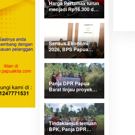
Harga Pertamax turun
menjadi Rp16.300 di
wilayah Papua
Maluku
Sensus Ekonomi
2026, BPS Papua
Barat saar pimpinan
DPRPB
Panja DPR Papua
Barat tinjau proyek
APBD 2025 di
Manokwari Selatan
dan Bintuni
Tindaklanjuti temuan
BPK, Panja DPR