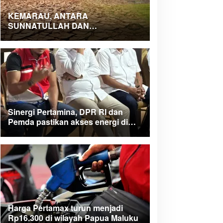
KEMARAU, ANTARA
SUNNATULLAH DAN
MUHASABAH
Sinergi Pertamina, DPR RI dan
Pemda pastikan akses energi di
Teluk Bintuni
Harga Pertamax turun menjadi
Rp16.300 di wilayah Papua Maluku