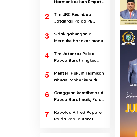
Harmonisasikan Empat
Ranperda Kabupaten
2
Tim URC Resmbob
Teluk Wondama
Jatanras Polda PB
tangkap pelaku
3
Sidak gabungan di
curanmor di Manokwari
Merauke bongkar modus
penyalahgunaan BBM
4
Tim Jatanras Polda
subsidi
Papua Barat ringkus
pelaku curanmor
5
Menteri Hukum resmikan
ribuan Posbankum di
Papua Barat dan Papua
6
Gangguan kamtibmas di
Barat Daya
Papua Barat naik, Polda
evaluasi kinerja jajaran
7
Kapolda Alfred Papare:
Polda Papua Barat
terbuka terhadap kritik
untuk perbaikan institusi