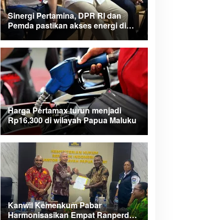
Sinergi Pertamina, DPR RI dan
Pemda pastikan akses energi di
Teluk Bintuni
Harga Pertamax turun menjadi
Rp16.300 di wilayah Papua Maluku
Kanwil Kemenkum Pabar
Harmonisasikan Empat Ranperda