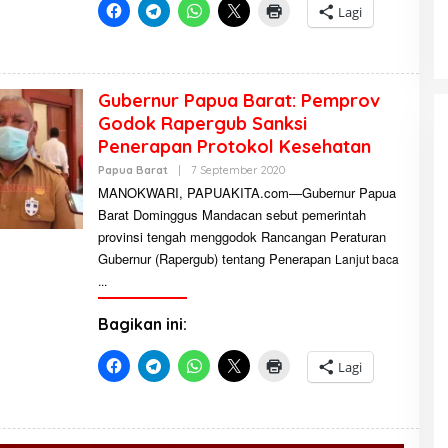
A
Lagi
P
U
A
K
I
T
Gubernur Papua Barat: Pemprov
A
Godok Rapergub Sanksi
Penerapan Protokol Kesehatan
Papua Barat
|
7 September 2020
O
L
MANOKWARI, PAPUAKITA.com—Gubernur Papua
E
Barat Dominggus Mandacan sebut pemerintah
H
R
provinsi tengah menggodok Rancangan Peraturan
E
D
Gubernur (Rapergub) tentang Penerapan
Lanjut baca
A
K
S
I
Bagikan ini:
P
A
P
Lagi
U
A
K
I
T
A