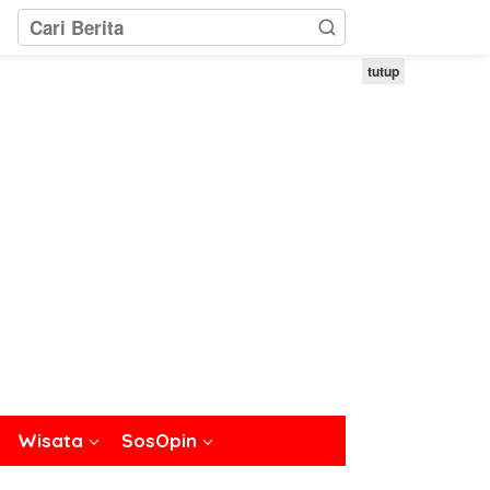
tutup
Wisata
SosOpin