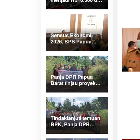
wilayah Papua
Maluku
Sensus Ekonomi
2026, BPS Papua
Barat saar pimpinan
DPRPB
Panja DPR Papua
Barat tinjau proyek
APBD 2025 di
Manokwari Selatan
dan Bintuni
Tindaklanjuti temuan
BPK, Panja DPR
Papua Barat turlap ke
tiga lokasi proyek di