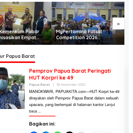
»
 Kemenkum Pabar
MyPertamina Futsal
M
isasikan Empat
Competition 2026
C
da Kabupaten Teluk
Jayapura berhasil digelar,
k
ama
dorong talenta muda
d
berprestasi
l
ur Papua Barat
Pemprov Papua Barat Peringati
HUT Korpri ke 49
Papua Barat
|
30 November 2020
O
L
MANOKWARI, PAPUAKITA.com—HUT Korpri ke-49
E
dirayakan oleh Pemprov Papua Barat dalam sebuah
H
R
upacara, yang bertempat di halaman kantor
Lanjut
E
D
baca
A
K
S
Bagikan ini:
I
P