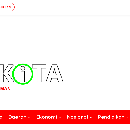
 IKLAN
a Mairasi Dibalik Noken
e Gubernur
a
Daerah
Ekonomi
Nasional
Pendidikan