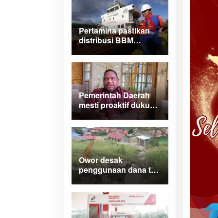
Manokwari
Pertamina pastikan
distribusi BBM
normal dan lancar di
wilayah Papua
Maluku
Pemerintah Daerah
mesti proaktif dukung
legalitas
pertambangan rakyat
di Papua Barat
Owor desak
penggunaan dana tak
terduga tangani
bencana di Kampung
Coisi