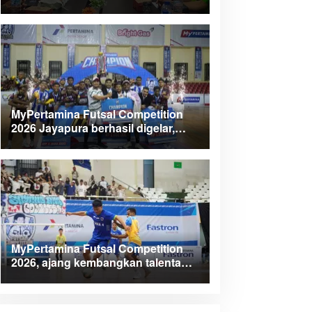
Kabupaten Teluk Wondama
MyPertamina Futsal Competition
2026 Jayapura berhasil digelar,
dorong talenta muda berprestasi
MyPertamina Futsal Competition
2026, ajang kembangkan talenta
muda dan berdayakan UMKM lokal
Papua