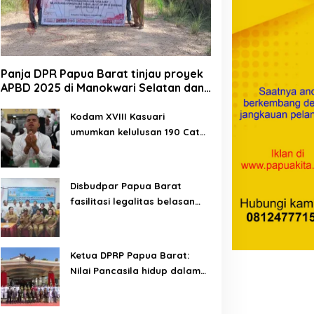
Panja DPR Papua Barat tinjau proyek
yPertamina Futsal
Sensus Ekonomi 2026, BPS
APBD 2025 di Manokwari Selatan dan
ompetition 2026, ajang
Papua Barat saar pimpinan
Bintuni
embangkan talenta muda
DPRPB
an berdayakan UMKM
Kodam XVIII Kasuari
okal Papua
umumkan kelulusan 190 Cata
PK TNI AD gelombang II TA
2026
Disbudpar Papua Barat
fasilitasi legalitas belasan
lembaga kesenian di tiga
kabupaten
Ketua DPRP Papua Barat:
Nilai Pancasila hidup dalam
kehidupan masyarakat
Papua