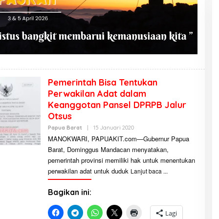
Pemerintah Bisa Tentukan
Perwakilan Adat dalam
Keanggotan Pansel DPRPB Jalur
Otsus
Papua Barat
|
15 Januari 2020
O
L
MANOKWARI, PAPUAKIT.com—Gubernur Papua
E
Barat, Dominggus Mandacan menyatakan,
H
A
pemerintah provinsi memiliki hak untuk menentukan
D
M
perwakilan adat untuk duduk
Lanjut baca
I
N
Bagikan ini:
Lagi