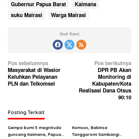
Gubernur Papua Barat
Kaimana
suku Mairasi
Warga Mairasi
Ikuti Kami
N
Pos sebelumnya
Pos berikutnya
a
Masyarakat di Wasior
DPR PB Akan
Keluhkan Pelayanan
Monitoring di
v
PLN dan Telkomsel
Kabupaten/Kota
i
Realisasi Dana Otsus
g
90:10
a
Posting Terkait
s
i
Gempa bumi 5 magnitudo
Komsos, Babinsa
p
guncang Kaimana, Papua
Tanggaromi Sambangi