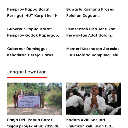
o
Barat
Pekerja Kayu
Pemprov Papua Barat
Bawaslu Kaimana Proses
s
Peringati HUT Korpri ke 49
Puluhan Dugaan
Pelanggaran Pemilu
Gubernur Papua Barat:
Pemerintah Bisa Tentukan
Pemprov Godok Rapergub
Perwakilan Adat dalam
Sanksi Penerapan Protokol
Keanggotan Pansel DPRPB
Kesehatan
Jalur Otsus
Gubernur Dominggus:
Menteri Kesehatan Apresiasi
Kehadiran Gereja Harus
Juru Malaria Kampung Teluk
Selaras dengan Penguatan
Bintuni
Iman
Jangan Lewatkan
Panja DPR Papua Barat
Kodam XVIII Kasuari
tinjau proyek APBD 2025 di
umumkan kelulusan 190