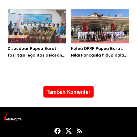
Manokwari Selatan dan
Cata PK TNI AD gelombang
Bintuni
II TA 2026
Disbudpar Papua Barat
Ketua DPRP Papua Barat:
fasilitasi legalitas belasan
Nilai Pancasila hidup dalam
lembaga kesenian di tiga
kehidupan masyarakat
kabupaten
Papua
Tambah Komentar