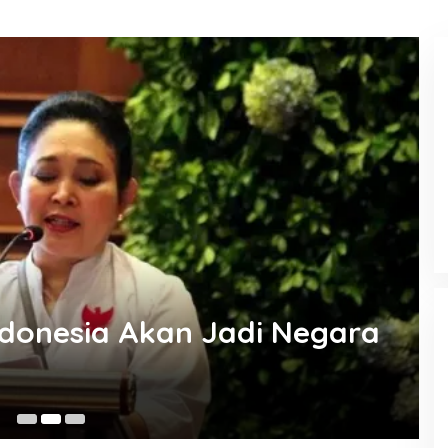
KEMARAU, ANTARA SUNNATULLAH
DAN MUHASABAH
Di Religi
|
7 Agustus 2026
donesia Akan Jadi Negara
3 