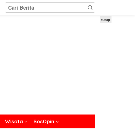
tutup
Wisata
SosOpin