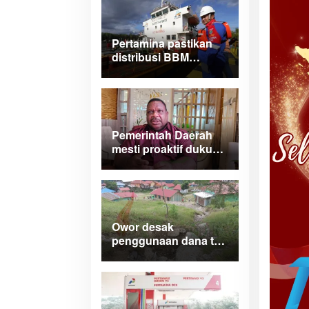
Manokwari
Pertamina pastikan
distribusi BBM
normal dan lancar di
wilayah Papua
Maluku
Pemerintah Daerah
mesti proaktif dukung
legalitas
pertambangan rakyat
di Papua Barat
Owor desak
penggunaan dana tak
terduga tangani
bencana di Kampung
Coisi