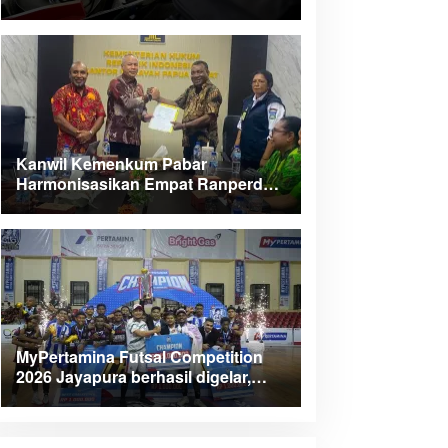
Kanwil Kemenkum Pabar
Harmonisasikan Empat Ranperda
Kabupaten Teluk Wondama
MyPertamina Futsal Competition
2026 Jayapura berhasil digelar,
dorong talenta muda berprestasi