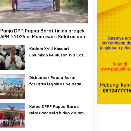
Panja DPR Papua Barat tinjau proyek
yPertamina Futsal
MyPertamina Futsal
APBD 2025 di Manokwari Selatan dan
ompetition 2026
Competition 2026, ajang
Bintuni
ayapura berhasil digelar,
kembangkan talenta muda
orong talenta muda
dan berdayakan UMKM
Kodam XVIII Kasuari
erprestasi
lokal Papua
umumkan kelulusan 190 Cata
PK TNI AD gelombang II TA
2026
Disbudpar Papua Barat
fasilitasi legalitas belasan
lembaga kesenian di tiga
kabupaten
Ketua DPRP Papua Barat:
Nilai Pancasila hidup dalam
kehidupan masyarakat
Papua