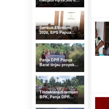
wilayah Papua
Maluku
Sensus Ekonomi
2026, BPS Papua
Barat saar pimpinan
DPRPB
Panja DPR Papua
Barat tinjau proyek
APBD 2025 di
Manokwari Selatan
dan Bintuni
Tindaklanjuti temuan
BPK, Panja DPR
Papua Barat turlap ke
tiga lokasi proyek di