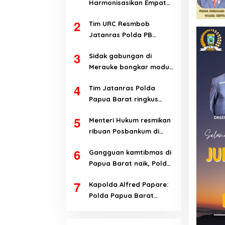
Harmonisasikan Empat
Ranperda Kabupaten
2
Tim URC Resmbob
Teluk Wondama
Jatanras Polda PB
tangkap pelaku
3
Sidak gabungan di
curanmor di Manokwari
Merauke bongkar modus
penyalahgunaan BBM
4
Tim Jatanras Polda
subsidi
Papua Barat ringkus
pelaku curanmor
5
Menteri Hukum resmikan
ribuan Posbankum di
Papua Barat dan Papua
6
Gangguan kamtibmas di
Barat Daya
Papua Barat naik, Polda
evaluasi kinerja jajaran
7
Kapolda Alfred Papare:
Polda Papua Barat
terbuka terhadap kritik
untuk perbaikan institusi