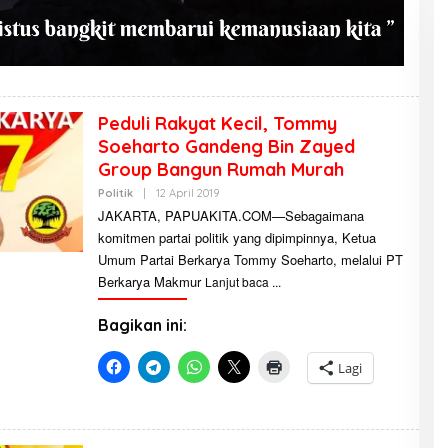
Peduli Rakyat Kecil, Tommy
Soeharto Gandeng Bin Zayed
Group Bangun Rumah Murah
Politik
|
12 April 2019
O
L
JAKARTA, PAPUAKITA.COM—Sebagaimana
E
komitmen partai politik yang dipimpinnya, Ketua
H
R
Umum Partai Berkarya Tommy Soeharto, melalui PT
E
D
Berkarya Makmur
Lanjut baca
A
K
S
Bagikan ini:
I
P
A
Lagi
P
U
A
K
I
T