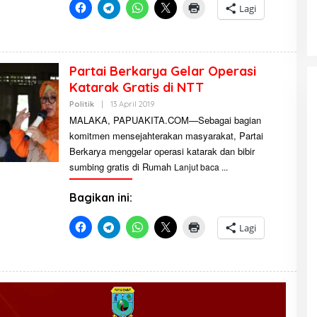
A
Lagi
P
U
A
K
I
T
Partai Berkarya Gelar Operasi
A
Katarak Gratis di NTT
Politik
|
13 April 2019
O
L
MALAKA, PAPUAKITA.COM—Sebagai bagian
E
komitmen mensejahterakan masyarakat, Partai
H
R
Berkarya menggelar operasi katarak dan bibir
E
D
sumbing gratis di Rumah
Lanjut baca
A
K
S
Bagikan ini:
I
P
A
Lagi
P
U
A
K
I
T
A