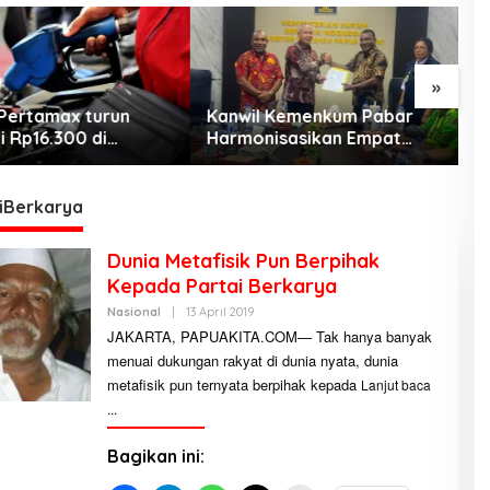
»
Pertamax turun
Kanwil Kemenkum Pabar
M
i Rp16.300 di
Harmonisasikan Empat
C
h Papua Maluku
Ranperda Kabupaten Teluk
J
Wondama
d
b
iBerkarya
Dunia Metafisik Pun Berpihak
Kepada Partai Berkarya
Nasional
|
13 April 2019
O
L
JAKARTA, PAPUAKITA.COM— Tak hanya banyak
E
menuai dukungan rakyat di dunia nyata, dunia
H
R
metafisik pun ternyata berpihak kepada
Lanjut baca
E
D
A
K
S
Bagikan ini:
I
P