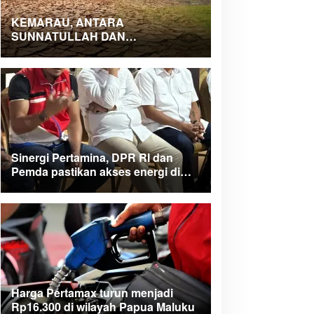
KEMARAU, ANTARA
SUNNATULLAH DAN
MUHASABAH
Sinergi Pertamina, DPR RI dan
Pemda pastikan akses energi di
Teluk Bintuni
Harga Pertamax turun menjadi
Rp16.300 di wilayah Papua Maluku