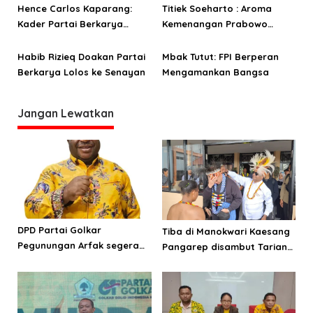
Rumah Murah
Hence Carlos Kaparang:
Titiek Soeharto : Aroma
Kader Partai Berkarya
Kemenangan Prabowo
Harus Bisa Bantu
Sudah Tercium Kuat
Masyarakat
Habib Rizieq Doakan Partai
Mbak Tutut: FPI Berperan
Berkarya Lolos ke Senayan
Mengamankan Bangsa
Jangan Lewatkan
DPD Partai Golkar
Tiba di Manokwari Kaesang
Pegunungan Arfak segera
Pangarep disambut Tarian
laksanakan Musda
Adat Arfak