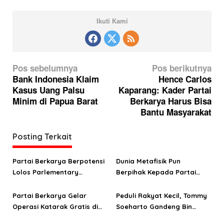
Ikuti Kami
N
Pos sebelumnya
Pos berikutnya
a
Bank Indonesia Klaim
Hence Carlos
Kasus Uang Palsu
Kaparang: Kader Partai
v
Minim di Papua Barat
Berkarya Harus Bisa
i
Bantu Masyarakat
g
a
Posting Terkait
s
Partai Berkarya Berpotensi
Dunia Metafisik Pun
i
Lolos Parlementary
Berpihak Kepada Partai
p
Threshold
Berkarya
o
Partai Berkarya Gelar
Peduli Rakyat Kecil, Tommy
Operasi Katarak Gratis di
Soeharto Gandeng Bin
s
NTT
Zayed Group Bangun