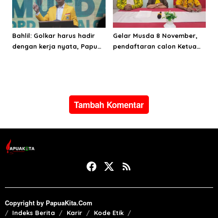
Bahlil: Golkar harus hadir
Gelar Musda 8 November,
dengan kerja nyata, Papua
pendaftaran calon Ketua
adalah masa depan
Golkar Papua Barat segera
Indonesia
dibuka
Tambah Komentar
Copyright by PapuaKita.Com
Indeks Berita
Karir
Kode Etik