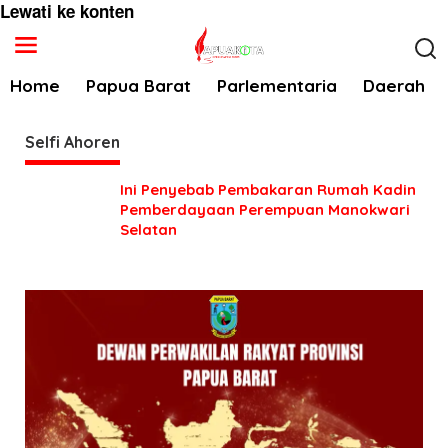
Lewati ke konten
Home
Papua Barat
Parlementaria
Daerah
Selfi Ahoren
Ini Penyebab Pembakaran Rumah Kadin
Pemberdayaan Perempuan Manokwari
Selatan