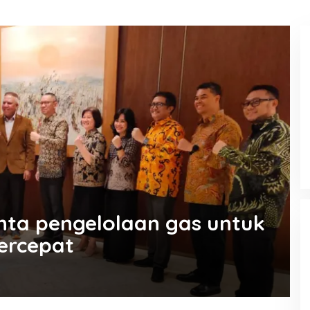
KEMARAU, ANTARA SUNNATULLAH
DAN MUHASABAH
Di Religi
|
7 Agustus 2026
nta pengelolaan gas untuk
percepat
23