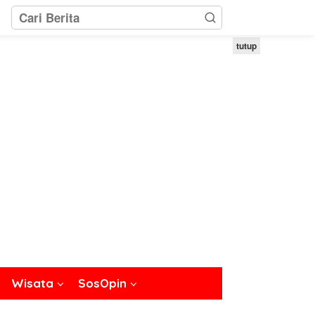
tutup
Wisata
SosOpin