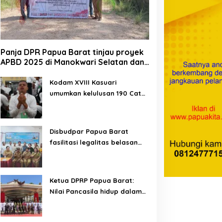
Panja DPR Papua Barat tinjau proyek
APBD 2025 di Manokwari Selatan dan
Bintuni
Kodam XVIII Kasuari
umumkan kelulusan 190 Cata
yPertamina Futsal
MyPertamina Futsal
PK TNI AD gelombang II TA
ompetition 2026
Competition 2026, ajang
ayapura berhasil digelar,
kembangkan talenta muda
2026
orong talenta muda
dan berdayakan UMKM
Disbudpar Papua Barat
erprestasi
lokal Papua
fasilitasi legalitas belasan
lembaga kesenian di tiga
kabupaten
Ketua DPRP Papua Barat:
Nilai Pancasila hidup dalam
kehidupan masyarakat
Papua