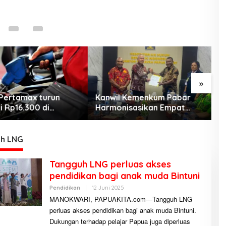
»
Pertamax turun
Kanwil Kemenkum Pabar
M
i Rp16.300 di
Harmonisasikan Empat
C
h Papua Maluku
Ranperda Kabupaten Teluk
J
Wondama
d
b
h LNG
Tangguh LNG perluas akses
pendidikan bagi anak muda Bintuni
Pendidikan
|
12 Juni 2025
O
L
MANOKWARI, PAPUAKITA.com—Tangguh LNG
E
perluas akses pendidikan bagi anak muda Bintuni.
H
A
Dukungan terhadap pelajar Papua juga diperluas
D