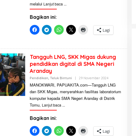
M
melalui
Lanjut baca
I
N
I
Bagikan ini:
S
T
R
Lagi
A
T
O
R
Tangguh LNG, SKK Migas dukung
pendidikan digital di SMA Negeri
Aranday
Pendidikan
,
Teluk Bintuni
|
29 November 2024
O
L
MANOKWARI, PAPUAKITA.com—Tangguh LNG
E
dan SKK Migas, menyerahkan fasilitas laboratorium
H
A
komputer kepada SMA Negeri Aranday di Distrik
D
M
Tomu,
Lanjut baca
I
N
I
Bagikan ini:
S
T
R
Lagi
A