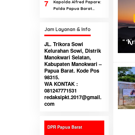
7
Kapolda Alfred Papare:
Polda Papua Barat
terbuka terhadap kritik
untuk perbaikan institusi
Jam Layanan & Info
JL. Trikora Sowi
Kelurahan Sowi, Distrik
Manokwari Selatan,
Kabupaten Manokwari –
Papua Barat. Kode Pos
98315.
WA KONTAK :
081247771531
redaksipkt.2017@gmail.
com
DPR Papua Barat