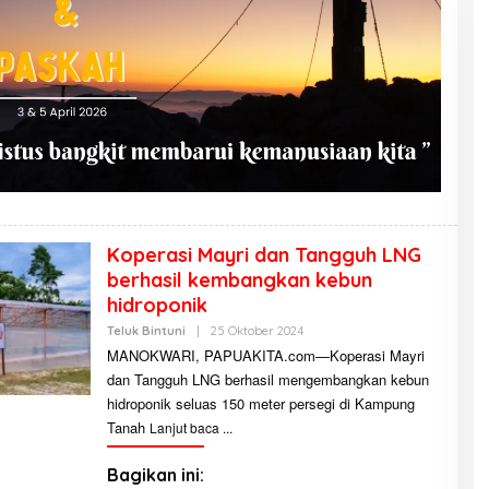
Koperasi Mayri dan Tangguh LNG
berhasil kembangkan kebun
hidroponik
Teluk Bintuni
|
25 Oktober 2024
O
L
MANOKWARI, PAPUAKITA.com—Koperasi Mayri
E
dan Tangguh LNG berhasil mengembangkan kebun
H
A
hidroponik seluas 150 meter persegi di Kampung
D
M
Tanah
Lanjut baca
I
N
I
Bagikan ini:
S