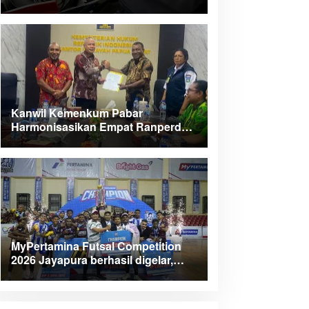
Kanwil Kemenkum Pabar
Harmonisasikan Empat Ranperda
Kabupaten Teluk Wondama
MyPertamina Futsal Competition
2026 Jayapura berhasil digelar,
dorong talenta muda berprestasi