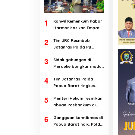
1
Kanwil Kemenkum Pabar
Harmonisasikan Empat
Ranperda Kabupaten
2
Tim URC Resmbob
Teluk Wondama
Jatanras Polda PB
tangkap pelaku
3
Sidak gabungan di
curanmor di Manokwari
Merauke bongkar modus
penyalahgunaan BBM
4
Tim Jatanras Polda
subsidi
Papua Barat ringkus
pelaku curanmor
5
Menteri Hukum resmikan
ribuan Posbankum di
Papua Barat dan Papua
6
Gangguan kamtibmas di
Barat Daya
Papua Barat naik, Polda
evaluasi kinerja jajaran