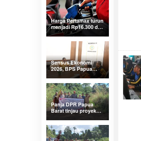
Harga Pertamax turun
menjadi Rp16.300 di
wilayah Papua
Maluku
Sensus Ekonomi
2026, BPS Papua
Barat saar pimpinan
DPRPB
Panja DPR Papua
Barat tinjau proyek
APBD 2025 di
Manokwari Selatan
dan Bintuni