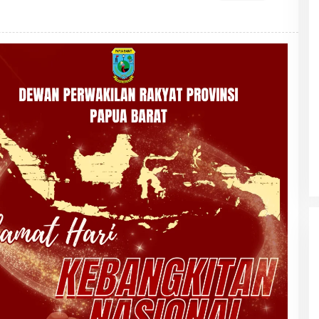
T
O
R