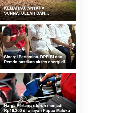
KEMARAU, ANTARA
SUNNATULLAH DAN
MUHASABAH
Sinergi Pertamina, DPR RI dan
Pemda pastikan akses energi di
Teluk Bintuni
Harga Pertamax turun menjadi
Rp16.300 di wilayah Papua Maluku