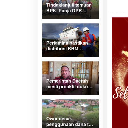
Tindaklanjuti temuan
BPK, Panja DPR
Papua Barat turlap ke
tiga lokasi proyek di
Manokwari
Pertamina pastikan
distribusi BBM
normal dan lancar di
wilayah Papua
Maluku
Pemerintah Daerah
mesti proaktif dukung
legalitas
pertambangan rakyat
di Papua Barat
Owor desak
penggunaan dana tak