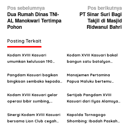
N
Pos sebelumnya
Pos berikutnya
a
Dua Rumah Dinas TNI-
PT Sinar Suri Bagi
AL Manokwari Tertimpa
Takjil di Masjid
v
Pohon
Ridwanul Bahri
i
g
Posting Terkait
a
s
Kodam XVIII Kasuari
Kodam XVIII Kasuari bakal
umumkan kelulusan 190
bangun satu batalyon
i
Cata PK TNI AD gelombang
teritorial di Kabupaten
p
II TA 2026
Tambrauw
Pangdam Kasuari bagikan
Manajemen Pertamina
o
bingkisan sembako kepada
Papua Maluku bertemu
warga Pulau Mansinam
Pangdam XVIII Kasuari
s
Kodam XVIII Kasuari gelar
Sertijab Pangdam XVIII
operasi bibir sumbing,
Kasuari dari Ilyas Alamsyah
pengobatan alternatif
ke Haryanto
hingga pemberian kaki
Sinergi Kodam XVIII Kasuari
Kapolda Tornagogo
palsu
bersama Lion Club cegah
Sihombing: Ibadah Paskah
stunting
Aman di Papua Barat