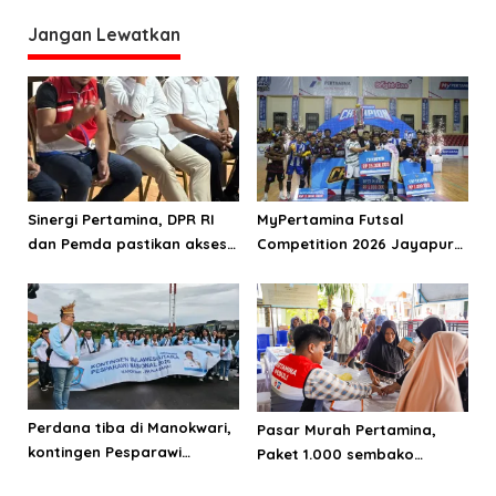
Jangan Lewatkan
Sinergi Pertamina, DPR RI
MyPertamina Futsal
dan Pemda pastikan akses
Competition 2026 Jayapura
energi di Teluk Bintuni
berhasil digelar, dorong
talenta muda berprestasi
Perdana tiba di Manokwari,
Pasar Murah Pertamina,
kontingen Pesparawi
Paket 1.000 sembako
Sulawesi Utara target juara
terjangkau untuk