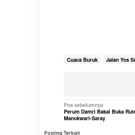
Cuaca Buruk
Jalan Yos S
N
Pos sebelumnya
Perum Damri Bakal Buka Rut
a
Manokwari-Saray
v
i
Posting Terkait