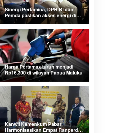
Sinergi Pertamina, DPR RI dan
Pemda pastikan akses energi di
Teluk Bintuni
Harga Pertamax turun menjadi
Rp16.300 di wilayah Papua Maluku
Kanwil Kemenkum Pabar
Harmonisasikan Empat Ranperda