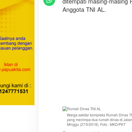
ditempati masing-masing 
L
Anggota TNI AL.
M
a
n
o
k
w
a
r
i
T
e
r
t
i
m
p
a
Warga sekitar kompleks Rumah Dinas T
yang menimpa dua rumah dinas di Jalan Y
P
Minggu (27/5/2018). Foto : MKD/PKT
o