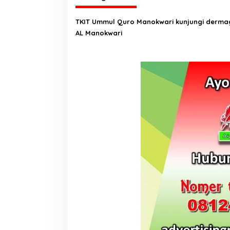
g
a
TKIT Ummul Quro Manokwari kunjungi derma
AL Manokwari
s
i
p
o
s