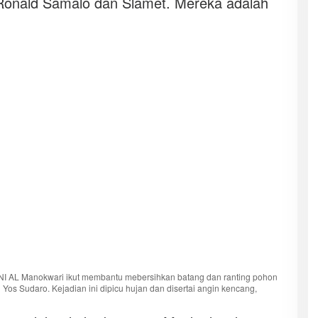
Ronald Samalo dan Slamet. Mereka adalah
NI AL Manokwari ikut membantu mebersihkan batang dan ranting pohon
os Sudaro. Kejadian ini dipicu hujan dan disertai angin kencang,