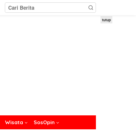
tutup
Wisata
SosOpin