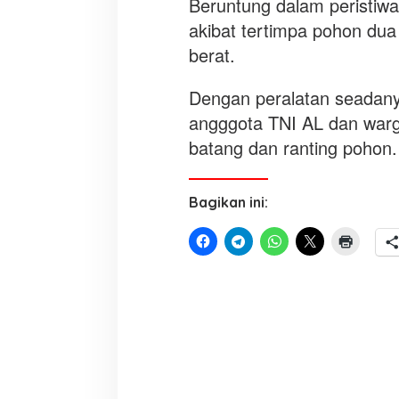
Beruntung dalam peristiwa 
h
o
akibat tertimpa pohon du
n
berat.
Dengan peralatan seadany
angggota TNI AL dan war
batang dan ranting pohon
Bagikan ini: