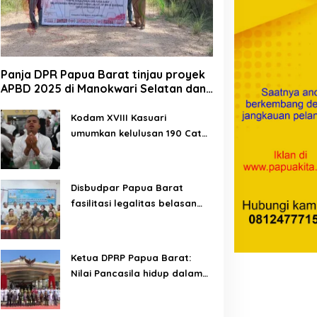
Panja DPR Papua Barat tinjau proyek
APBD 2025 di Manokwari Selatan dan
Bintuni
Kodam XVIII Kasuari
umumkan kelulusan 190 Cata
PK TNI AD gelombang II TA
2026
Disbudpar Papua Barat
fasilitasi legalitas belasan
lembaga kesenian di tiga
kabupaten
Ketua DPRP Papua Barat:
Nilai Pancasila hidup dalam
kehidupan masyarakat
Papua