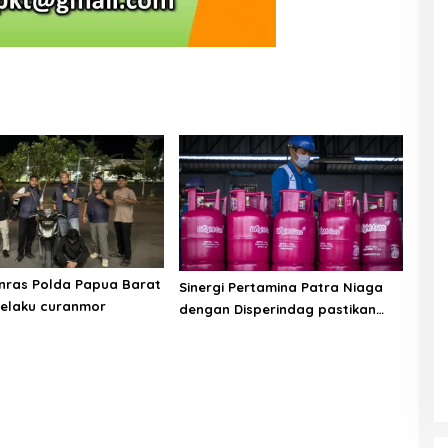
nras Polda Papua Barat
Sinergi Pertamina Patra Niaga
pelaku curanmor
dengan Disperindag pastikan
suplai LPG bagi masyarakat
Manokwari