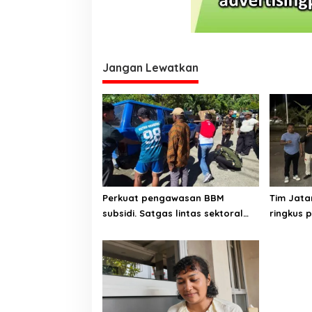
www.papuakita.com
Jangan Lewatkan
Perkuat pengawasan BBM
Tim Jata
subsidi. Satgas lintas sektoral
ringkus 
temukan indikasi
penyalahgunaan di Manokwari