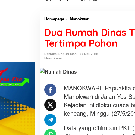
Homepage
/
Manokwari
D
u
Dua Rumah Dinas T
a
R
Tertimpa Pohon
u
m
Redaksi Papua Kita
27 Mei 2018
a
Manokwari
h
D
i
n
MANOKWARI, Papuakita.co
a
Manokwari di Jalan Yos Su
s
Kejadian ini dipicu cuaca 
T
kencang, Minggu (27/5/201
N
I
-
Data yang dihimpun PKT (
A