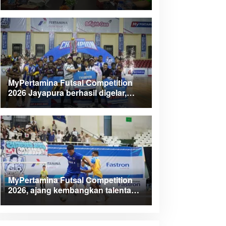
Kabupaten Teluk Wondama
MyPertamina Futsal Competition
2026 Jayapura berhasil digelar,
dorong talenta muda berprestasi
MyPertamina Futsal Competition
2026, ajang kembangkan talenta
muda dan berdayakan UMKM lokal
Papua