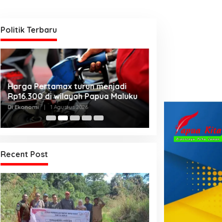
Politik Terbaru
Kanwil Kemenku
Harga Pertamax turun menjadi
Harmonisasikan
Rp16.300 di wilayah Papua Maluku
Kabupaten Telu
Di Hukum & Kriminal, 
Di Ekonomi
|
1 Agustus 2026
2026
Recent Post