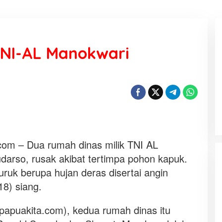
NI-AL Manokwari
Sinergi Pertamina, DPR RI dan
Pemda pastikan akses energi di
Teluk Bintuni
Di Ekonomi, Tak Berkategori, Teluk Bintuni
|
5
Agustus 2026
m – Dua rumah dinas milik TNI AL
darso, rusak akibat tertimpa pohon kapuk.
buruk berupa hujan deras disertai angin
8) siang.
papuakita.com), kedua rumah dinas itu