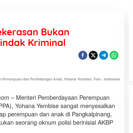
ekerasan Bukan
indak Kriminal
KEMARAU, ANTARA SUNNATULLAH
DAN MUHASABAH
Di Religi
|
7 Agustus 2026
 Perempuan dan Perlindungan Anak, Yohana Yembise. Foto : Isitimewa
om – Menteri Pemberdayaan Perempuan
PPPA), Yohana Yembise sangat menyesalkan
dap perempuan dan anak di Pangkalpinang,
kukan seorang oknum polisi berinisial AKBP