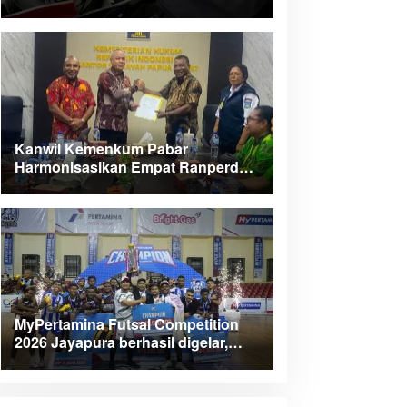
Kanwil Kemenkum Pabar
Harmonisasikan Empat Ranperda
Kabupaten Teluk Wondama
MyPertamina Futsal Competition
2026 Jayapura berhasil digelar,
dorong talenta muda berprestasi