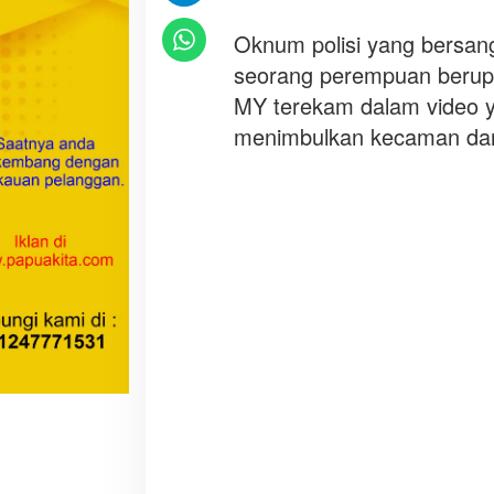
r
a
Oknum polisi yang bersan
s
seorang perempuan berup
a
MY terekam dalam video ya
n
menimbulkan kecaman dari
B
u
k
a
n
P
e
n
y
e
l
e
s
a
i