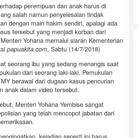
 terhadap perempuan dan anak harus di
ang salah namun penyelesaian tindak
ukan dengan main hakim sendiri, apalagi ada
asus tersebut yang menjadi korban dari
r Menteri Yohana memalui siaran Kementerian
ksi
papuakita.com
, Sabtu (14/7/2018)
ihat seorang ibu yang sedang menangis saat
kulan dari seorang laki-laki. Pemukulan
 MY berawal dari dugaan kasus pencurian
an anak dalam video tersebut.
sebut, Menteri Yohana Yembise sangat
polisian yang telah mencopot jabatan dari
emeriksaan.
ngingatkan, kejadian seperti ini harus