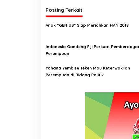
i
g
Posting Terkait
a
Anak “GENIUS” Siap Meriahkan HAN 2018
s
i
p
Indonesia Gandeng Fiji Perkuat Pemberdaya
Perempuan
o
s
Yohana Yembise Teken Mou Keterwakilan
Perempuan di Bidang Politik