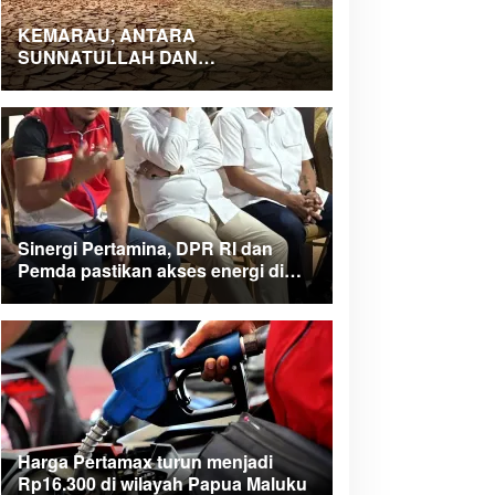
KEMARAU, ANTARA
SUNNATULLAH DAN
MUHASABAH
Sinergi Pertamina, DPR RI dan
Pemda pastikan akses energi di
Teluk Bintuni
Harga Pertamax turun menjadi
Rp16.300 di wilayah Papua Maluku