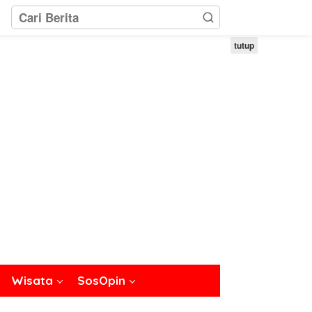
tutup
Wisata
SosOpin