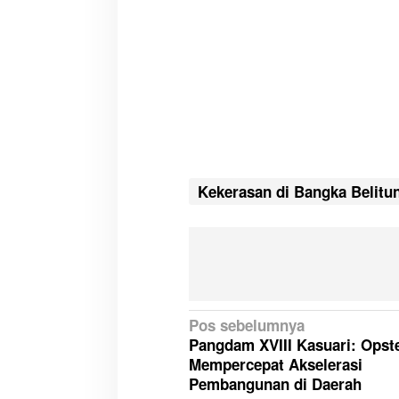
Kekerasan di Bangka Belitu
N
Pos sebelumnya
Pangdam XVIII Kasuari: Opst
a
Mempercepat Akselerasi
v
Pembangunan di Daerah