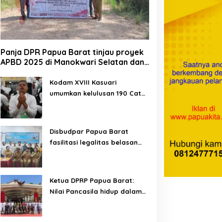
Panja DPR Papua Barat tinjau proyek
APBD 2025 di Manokwari Selatan dan
Bintuni
Kodam XVIII Kasuari
umumkan kelulusan 190 Cata
PK TNI AD gelombang II TA
2026
Disbudpar Papua Barat
fasilitasi legalitas belasan
lembaga kesenian di tiga
kabupaten
Ketua DPRP Papua Barat:
Nilai Pancasila hidup dalam
kehidupan masyarakat
Papua