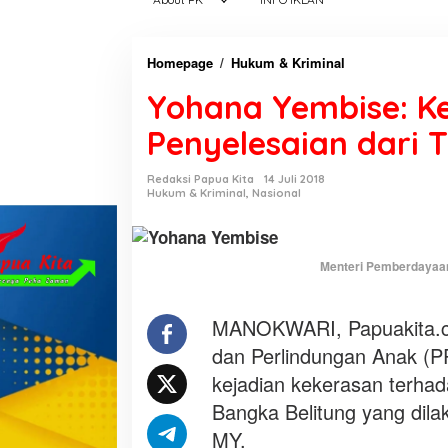
Homepage
/
Hukum & Kriminal
Y
o
Yohana Yembise: K
h
a
Penyelesaian dari T
n
a
Redaksi Papua Kita
14 Juli 2018
Y
Hukum & Kriminal
,
Nasional
e
m
b
Menteri Pemberdayaan
i
s
MANOKWARI, Papuakita.c
e
:
dan Perlindungan Anak (
K
kejadian kekerasan terha
e
Bangka Belitung yang dila
k
MY.
e