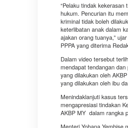
a
“Pelaku tindak kekerasan
n
hukum. Pencurian itu mem
d
a
kriminal tidak boleh dilak
r
keterlibatan anak dalam k
i
ajakan orang tuanya,” uja
T
PPPA yang diterima Reda
i
n
d
Dalam video tersebut terl
a
mendapat tendangan dan pu
k
yang dilakukan oleh AKBP
K
yang dilakukan oleh ibu d
r
i
m
Menindaklanjuti kasus ter
i
mengapresiasi tindakan Ke
n
AKBP MY dalam rangka p
a
l
Menteri Yohana Yembise me