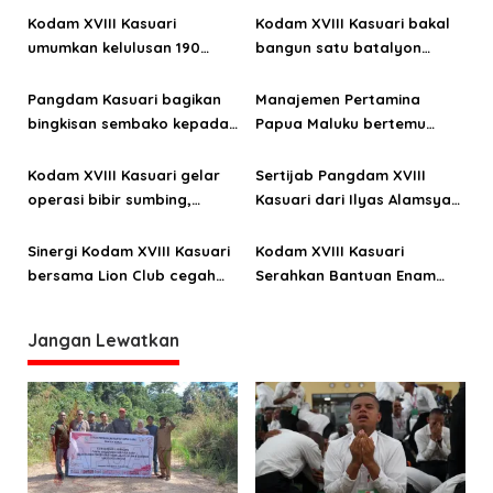
s
Kodam XVIII Kasuari
Kodam XVIII Kasuari bakal
i
umumkan kelulusan 190
bangun satu batalyon
p
Cata PK TNI AD gelombang
teritorial di Kabupaten
o
II TA 2026
Tambrauw
Pangdam Kasuari bagikan
Manajemen Pertamina
bingkisan sembako kepada
Papua Maluku bertemu
s
warga Pulau Mansinam
Pangdam XVIII Kasuari
Kodam XVIII Kasuari gelar
Sertijab Pangdam XVIII
operasi bibir sumbing,
Kasuari dari Ilyas Alamsyah
pengobatan alternatif
ke Haryanto
hingga pemberian kaki
Sinergi Kodam XVIII Kasuari
Kodam XVIII Kasuari
palsu
bersama Lion Club cegah
Serahkan Bantuan Enam
stunting
Ribu Masker
Jangan Lewatkan