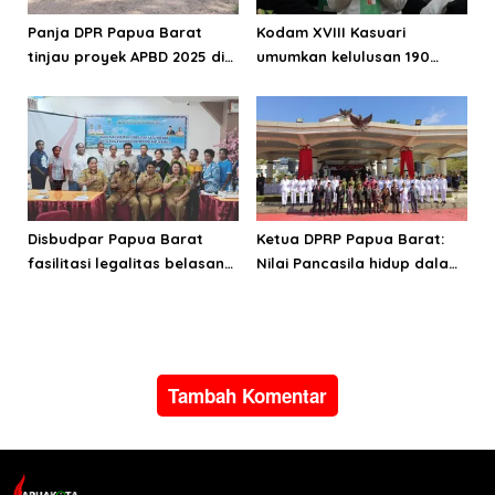
Panja DPR Papua Barat
Kodam XVIII Kasuari
tinjau proyek APBD 2025 di
umumkan kelulusan 190
Manokwari Selatan dan
Cata PK TNI AD gelombang
Bintuni
II TA 2026
Disbudpar Papua Barat
Ketua DPRP Papua Barat:
fasilitasi legalitas belasan
Nilai Pancasila hidup dalam
lembaga kesenian di tiga
kehidupan masyarakat
kabupaten
Papua
Tambah Komentar