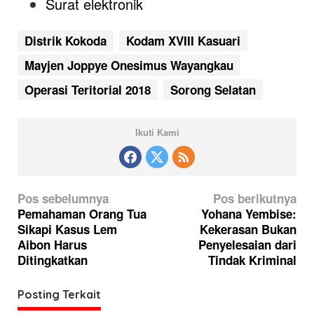
Surat elektronik
Distrik Kokoda
Kodam XVIII Kasuari
Mayjen Joppye Onesimus Wayangkau
Operasi Teritorial 2018
Sorong Selatan
Ikuti Kami
N
Pos sebelumnya
Pos berikutnya
a
Pemahaman Orang Tua
Yohana Yembise:
Sikapi Kasus Lem
Kekerasan Bukan
v
Aibon Harus
Penyelesaian dari
i
Ditingkatkan
Tindak Kriminal
g
a
Posting Terkait