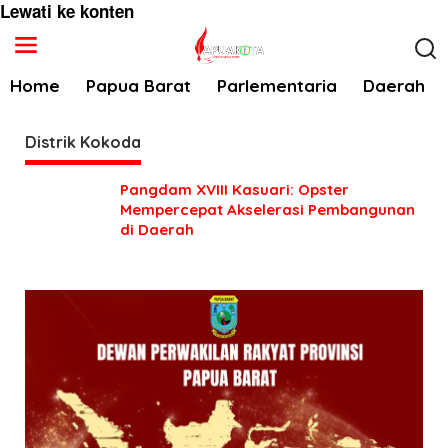
Lewati ke konten
Home
Papua Barat
Parlementaria
Daerah
Distrik Kokoda
Pangdam XVIII Kasuari: Opster
Mempercepat Akselerasi Pembangunan
di Daerah