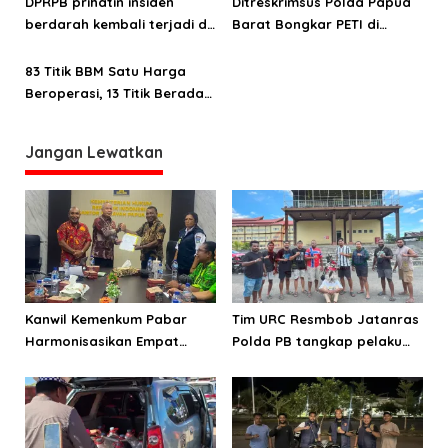
DPRPB prihatin insiden
Ditreskrimsus Polda Papua
p
berdarah kembali terjadi di
Barat Bongkar PETI di
o
Maybrat
Wilayah Pegunungan Arfak
83 Titik BBM Satu Harga
s
Beroperasi, 13 Titik Berada
di Wilayah Maluku – Papua
Jangan Lewatkan
Kanwil Kemenkum Pabar
Tim URC Resmbob Jatanras
Harmonisasikan Empat
Polda PB tangkap pelaku
Ranperda Kabupaten Teluk
curanmor di Manokwari
Wondama