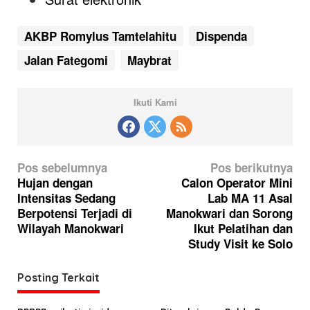
AKBP Romylus Tamtelahitu
Dispenda
Jalan Fategomi
Maybrat
Ikuti Kami
N
Pos sebelumnya
Pos berikutnya
a
Hujan dengan
Calon Operator Mini
Intensitas Sedang
Lab MA 11 Asal
v
Berpotensi Terjadi di
Manokwari dan Sorong
i
Wilayah Manokwari
Ikut Pelatihan dan
g
Study Visit ke Solo
a
Posting Terkait
s
i