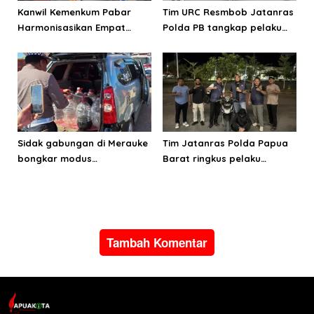
Kanwil Kemenkum Pabar
Tim URC Resmbob Jatanras
Harmonisasikan Empat
Polda PB tangkap pelaku
Ranperda Kabupaten Teluk
curanmor di Manokwari
Wondama
Sidak gabungan di Merauke
Tim Jatanras Polda Papua
bongkar modus
Barat ringkus pelaku
penyalahgunaan BBM
curanmor
subsidi
Tambah Komentar