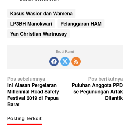
Kasus Wasior dan Wamena
LP3BH Manokwari
Pelanggaran HAM
Yan Christian Warinussy
Ikuti Kami
N
Pos sebelumnya
Pos berikutnya
a
Ini Alasan Pergelaran
Puluhan Anggota PPD
Millennial Road Safety
se Pegunungan Arfak
v
Festival 2019 di Papua
Dilantik
i
Barat
g
a
Posting Terkait
s