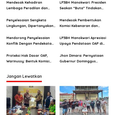
Mendesak Kehadiran
LP3BH Manokwari: Presiden
i
Lembaga Peradilan dan
Seakan “Buta” Tindakan
p
Penegak Hukum di Sejumlah
Penembakan Rakyat Sipil di
o
Daerah di Papua Barat
Tanah Papua
Penyelesaian Sengketa
Mendesak Pembentukan
Lingkungan, Dipertanyakan
Komisi Kebenaran dan
s
Komitmen Dua Gubernur di
Rekonsiliasi Papua
Tanah Papua
Mendorong Penyelesaian
LP3BH Manokwari Apresiasi
Konflik Dengan Pendekatan
Upaya Pendataan OAP di
Dialog
Papua Barat
Proteksi Hak Dasar OAP,
Jhon Dimara: Pernyataan
Warinussy: Bentuk Komisi
Gubernur Dominggus
Hukum Ad Hoc
Mandacan Soal Dana Hibah
Jadi Pintu Masuk
Jangan Lewatkan