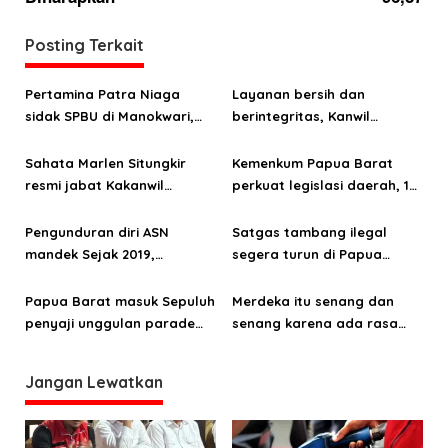
g
a
Posting Terkait
s
Pertamina Patra Niaga
Layanan bersih dan
i
sidak SPBU di Manokwari,
berintegritas, Kanwil
p
temukan pelanggaran BBM
Kemenkum Papua Barat raih
o
subsidi
predikat WBK
Sahata Marlen Situngkir
Kemenkum Papua Barat
resmi jabat Kakanwil
perkuat legislasi daerah, 123
s
Kemenkum Papua Barat
Raperda dan Raperkada
diharmonisasi sepanjang
Pengunduran diri ASN
Satgas tambang ilegal
2025
mandek Sejak 2019,
segera turun di Papua
Inspektur Papua Barat
Barat, Bahlil Lahadalia
tegur keras Dinas PUPR
akan pimpin langsung
Papua Barat masuk Sepuluh
Merdeka itu senang dan
penyaji unggulan parade
senang karena ada rasa
Tari Nusantara 2024
aman
Jangan Lewatkan