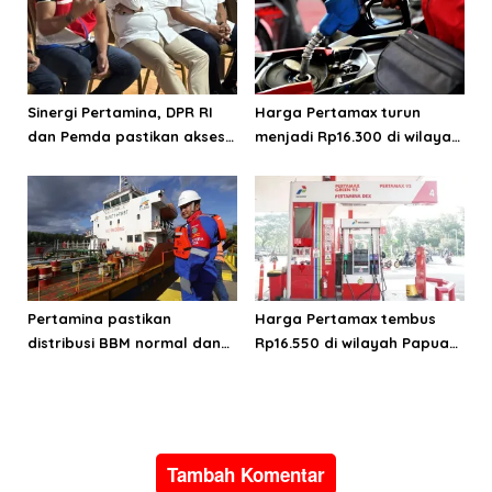
Sinergi Pertamina, DPR RI
Harga Pertamax turun
dan Pemda pastikan akses
menjadi Rp16.300 di wilayah
energi di Teluk Bintuni
Papua Maluku
Pertamina pastikan
Harga Pertamax tembus
distribusi BBM normal dan
Rp16.550 di wilayah Papua
lancar di wilayah Papua
Maluku, harga Biosolar dan
Maluku
Pertalite tetap
Tambah Komentar