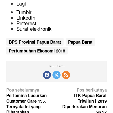
Lagi
Tumblr
LinkedIn
Pinterest
Surat elektronik
BPS Provinsi Papua Barat
Papua Barat
Pertumbuhan Ekonomi 2018
Ikuti Kami
N
Pos sebelumnya
Pos berikutnya
a
Pertamina Lucurkan
ITK Papua Barat
Customer Care 135,
Triwilun I 2019
v
Ternyata Ini yang
Diperkirakan Menurun
i
Diharapkan
96,37