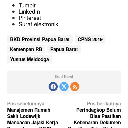
Tumblr
LinkedIn
Pinterest
Surat elektronik
BKD Provinsi Papua Barat
CPNS 2019
Kemenpan RB
Papua Barat
Yustus Meidodga
Ikuti Kami
N
Pos sebelumnya
Pos berikutnya
a
Manajemen Rumah
Perindagkop Belum
Sakit Lodewijk
Bisa Pastikan
v
Mandacan Jajaki Kerja
Kebenaran Dokumen
i