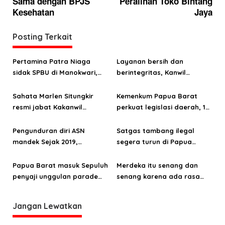
Sama dengan BPJS
Peralihan Toko Bintang
g
Kesehatan
Jaya
a
Posting Terkait
s
i
Pertamina Patra Niaga
Layanan bersih dan
p
sidak SPBU di Manokwari,
berintegritas, Kanwil
o
temukan pelanggaran BBM
Kemenkum Papua Barat raih
subsidi
predikat WBK
Sahata Marlen Situngkir
Kemenkum Papua Barat
s
resmi jabat Kakanwil
perkuat legislasi daerah, 123
Kemenkum Papua Barat
Raperda dan Raperkada
diharmonisasi sepanjang
Pengunduran diri ASN
Satgas tambang ilegal
2025
mandek Sejak 2019,
segera turun di Papua
Inspektur Papua Barat
Barat, Bahlil Lahadalia
tegur keras Dinas PUPR
akan pimpin langsung
Papua Barat masuk Sepuluh
Merdeka itu senang dan
penyaji unggulan parade
senang karena ada rasa
Tari Nusantara 2024
aman
Jangan Lewatkan