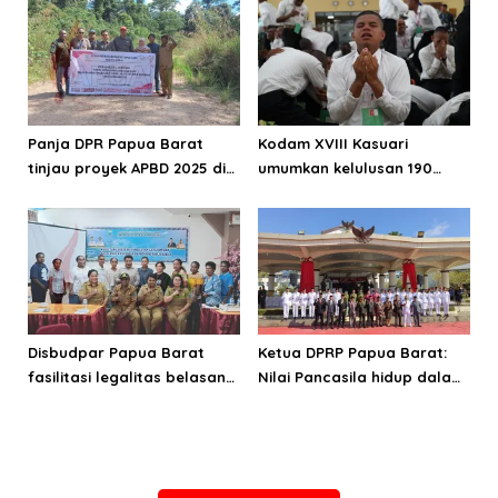
Panja DPR Papua Barat
Kodam XVIII Kasuari
tinjau proyek APBD 2025 di
umumkan kelulusan 190
Manokwari Selatan dan
Cata PK TNI AD gelombang
Bintuni
II TA 2026
Disbudpar Papua Barat
Ketua DPRP Papua Barat:
fasilitasi legalitas belasan
Nilai Pancasila hidup dalam
lembaga kesenian di tiga
kehidupan masyarakat
kabupaten
Papua