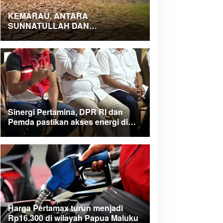
KEMARAU, ANTARA
SUNNATULLAH DAN
MUHASABAH
Sinergi Pertamina, DPR RI dan
Pemda pastikan akses energi di
Teluk Bintuni
Harga Pertamax turun menjadi
Rp16.300 di wilayah Papua Maluku