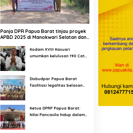
Panja DPR Papua Barat tinjau proyek
APBD 2025 di Manokwari Selatan dan
Bintuni
Kodam XVIII Kasuari
umumkan kelulusan 190 Cata
PK TNI AD gelombang II TA
2026
Disbudpar Papua Barat
fasilitasi legalitas belasan
lembaga kesenian di tiga
kabupaten
Ketua DPRP Papua Barat:
Nilai Pancasila hidup dalam
kehidupan masyarakat
Papua