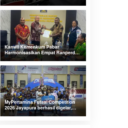
Kanwil Kemenkum Pabar
Harmonisasikan Empat Ranperda
Kabupaten Teluk Wondama
MyPertamina Futsal Competition
2026 Jayapura berhasil digelar,
dorong talenta muda berprestasi