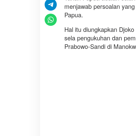
a
menjawab persoalan yang s
Papua.
Hal itu diungkapkan Djoko
sela pengukuhan dan pemb
Prabowo-Sandi di Manokwa