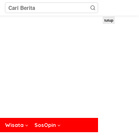
tutup
Wisata
SosOpin