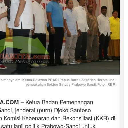
o menyalami Ketua Relawan PRADI Papua Barat, Zakarias Horota usai
pengukuhan Sekber Satgas Prabowo Sandi. Foto : RBM
TA.COM
– Ketua Badan Pemenangan
ndi, jenderal (purn) Djoko Santoso
Komisi Kebenaran dan Rekonsiliasi (KKR) di
atu janji politik Prabowo-Sandi untuk