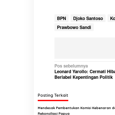
BPN
Djoko Santoso
Ko
Prawbowo Sandi
N
Pos sebelumnya
Leonard Yarollo: Cermati Hib
a
Berlabel Kepentingan Politik
v
i
g
Posting Terkait
a
Mendesak Pembentukan Komisi Kebenaran d
s
Rekonsiliasi Papua