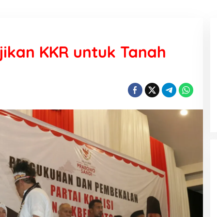
jikan KKR untuk Tanah
KEMARAU, ANTARA SUNNATULLAH
DAN MUHASABAH
Di Religi
|
7 Agustus 2026