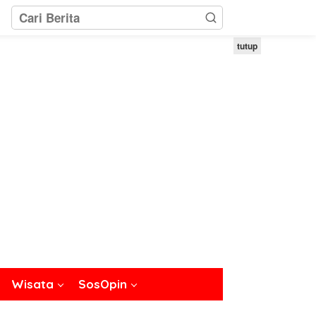
tutup
Wisata
SosOpin