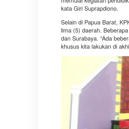
memulai kegiatan pendidika
i
kata Giri Suprapdiono.
k
a
Selain di Papua Barat, KP
n
lima (5) daerah. Beberap
A
n
dan Surabaya. “Ada beber
t
khusus kita lakukan di akhi
i
K
o
r
u
p
s
i