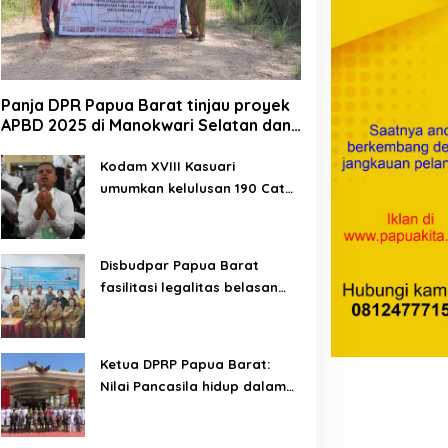
Panja DPR Papua Barat tinjau proyek
APBD 2025 di Manokwari Selatan dan
Bintuni
Kodam XVIII Kasuari
umumkan kelulusan 190 Cata
PK TNI AD gelombang II TA
2026
Disbudpar Papua Barat
fasilitasi legalitas belasan
lembaga kesenian di tiga
kabupaten
Ketua DPRP Papua Barat:
Nilai Pancasila hidup dalam
kehidupan masyarakat
Papua