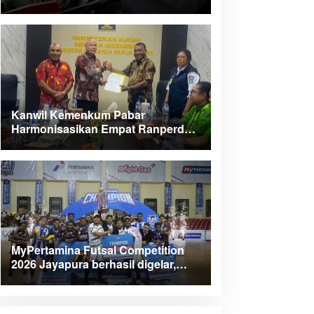
Kanwil Kemenkum Pabar
Harmonisasikan Empat Ranperda
Kabupaten Teluk Wondama
MyPertamina Futsal Competition
2026 Jayapura berhasil digelar,
dorong talenta muda berprestasi