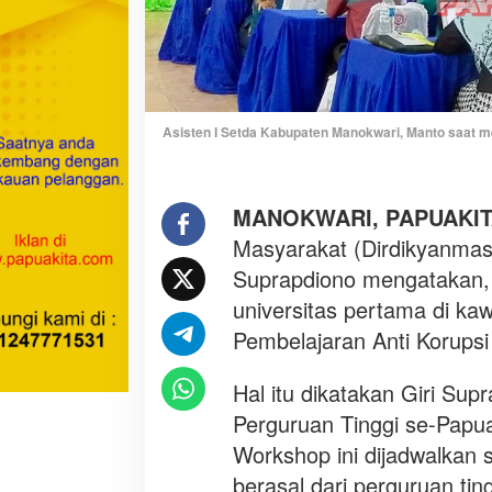
a
d
i
K
a
w
Asisten I Setda Kabupaten Manokwari, Manto saa
a
s
a
MANOKWARI, PAPUAKI
n
Masyarakat (Dirdikyanmas
T
Suprapdiono mengatakan, 
i
m
universitas pertama di ka
u
Pembelajaran Anti Korupsi
r
I
Hal itu dikatakan Giri Sup
n
Perguruan Tinggi se-Papua
d
o
Workshop ini dijadwalkan s
n
berasal dari perguruan tin