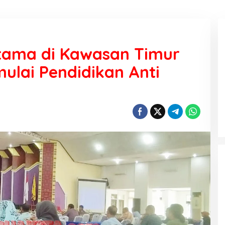
tama di Kawasan Timur
ulai Pendidikan Anti
KEMARAU, ANTARA SUNNATULLAH
DAN MUHASABAH
Di Religi
|
7 Agustus 2026