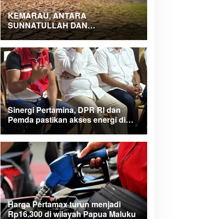
KEMARAU, ANTARA
SUNNATULLAH DAN
MUHASABAH
Sinergi Pertamina, DPR RI dan
Pemda pastikan akses energi di
Teluk Bintuni
Harga Pertamax turun menjadi
Rp16.300 di wilayah Papua Maluku