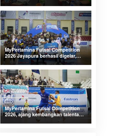
Kabupaten Teluk Wondama
MyPertamina Futsal Competition
2026 Jayapura berhasil digelar,
dorong talenta muda berprestasi
MyPertamina Futsal Competition
2026, ajang kembangkan talenta
muda dan berdayakan UMKM lokal
Papua