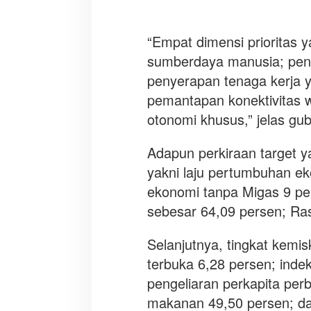
“Empat dimensi prioritas y
sumberdaya manusia; peni
penyerapan tenaga kerja y
pemantapan konektivitas w
otonomi khusus,” jelas gub
Adapun perkiraan target y
yakni laju pertumbuhan e
ekonomi tanpa Migas 9 per
sebesar 64,09 persen; Ras
Selanjutnya, tingkat kemi
terbuka 6,28 persen; inde
pengeliaran perkapita per
makanan 49,50 persen; dan