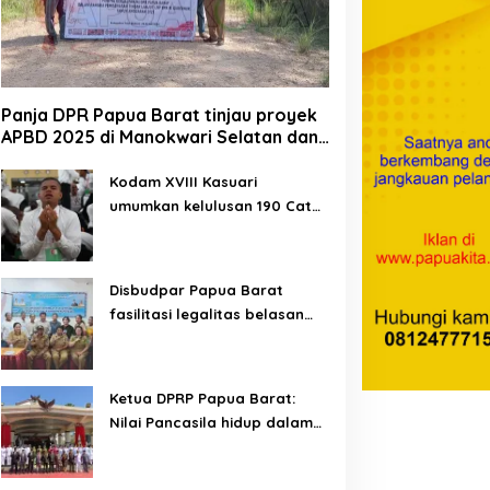
Panja DPR Papua Barat tinjau proyek
APBD 2025 di Manokwari Selatan dan
Bintuni
Kodam XVIII Kasuari
umumkan kelulusan 190 Cata
PK TNI AD gelombang II TA
2026
Disbudpar Papua Barat
fasilitasi legalitas belasan
lembaga kesenian di tiga
kabupaten
Ketua DPRP Papua Barat:
Nilai Pancasila hidup dalam
kehidupan masyarakat
Papua