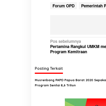
Forum OPD
Pemerintah P
N
Pos sebelumnya
Pertamina Rangkul UMKM mel
a
Program Kemitraan
v
i
g
Posting Terkait
a
Musrenbang RKPD Papua Barat 2020 Sepakat
s
Program Senilai 8,6 Triliun
i
p
o