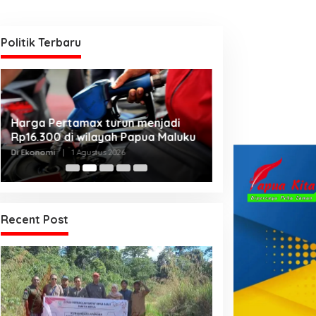
Politik Terbaru
Kanwil Kemenku
Harga Pertamax turun menjadi
Harmonisasikan
Rp16.300 di wilayah Papua Maluku
Kabupaten Telu
Di Hukum & Kriminal, 
Di Ekonomi
|
1 Agustus 2026
2026
Recent Post