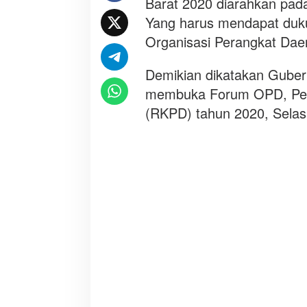
Barat 2020 diarahkan pada
a
r
Yang harus mendapat duku
a
Organisasi Perangkat Dae
t
2
Demikian dikatakan Gube
0
membuka Forum OPD, Pen
2
0
(RKPD) tahun 2020, Selas