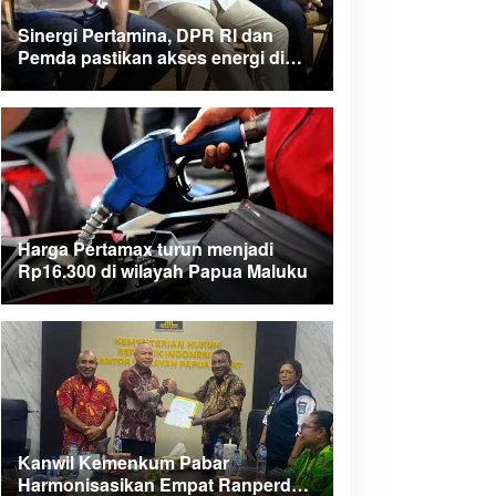
Sinergi Pertamina, DPR RI dan
Pemda pastikan akses energi di
Teluk Bintuni
Harga Pertamax turun menjadi
Rp16.300 di wilayah Papua Maluku
Kanwil Kemenkum Pabar
Harmonisasikan Empat Ranperda