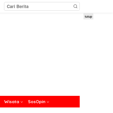
tutup
Wisata
SosOpin