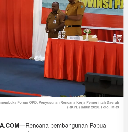
 membuka Forum OPD, Penyusunan Rencana Kerja Pemerintah Daerah
(RKPD) tahun 2020. Foto : MR3
TA.COM
—Rencana pembangunan Papua