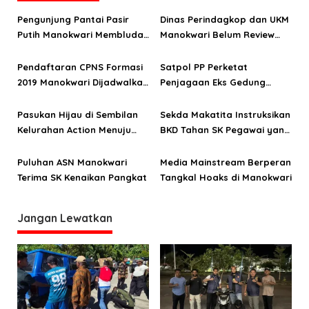
s
Pengunjung Pantai Pasir
Dinas Perindagkop dan UKM
i
Putih Manokwari Membludak
Manokwari Belum Review
p
di Awal Libur Tahun Baru
DAK
o
Pendaftaran CPNS Formasi
Satpol PP Perketat
2019 Manokwari Dijadwalkan
Penjagaan Eks Gedung
s
Oktober
Kantor Bupati Manokwari
Pasukan Hijau di Sembilan
Sekda Makatita Instruksikan
Kelurahan Action Menuju
BKD Tahan SK Pegawai yang
Manokwari Nol Sampah
Tak Ikut Apel
Puluhan ASN Manokwari
Media Mainstream Berperan
Terima SK Kenaikan Pangkat
Tangkal Hoaks di Manokwari
Jangan Lewatkan