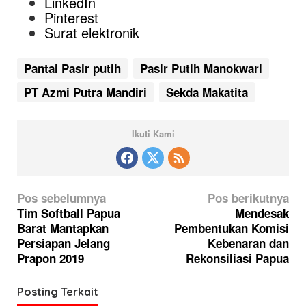
LinkedIn
Pinterest
Surat elektronik
Pantai Pasir putih
Pasir Putih Manokwari
PT Azmi Putra Mandiri
Sekda Makatita
Ikuti Kami
N
Pos sebelumnya
Pos berikutnya
a
Tim Softball Papua
Mendesak
Barat Mantapkan
Pembentukan Komisi
v
Persiapan Jelang
Kebenaran dan
i
Prapon 2019
Rekonsiliasi Papua
g
a
Posting Terkait