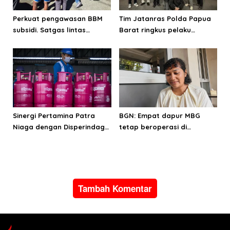
Perkuat pengawasan BBM
Tim Jatanras Polda Papua
subsidi. Satgas lintas
Barat ringkus pelaku
sektoral temukan indikasi
curanmor
penyalahgunaan di
Manokwari
Sinergi Pertamina Patra
BGN: Empat dapur MBG
Niaga dengan Disperindag
tetap beroperasi di
pastikan suplai LPG bagi
Manokwari
masyarakat Manokwari
Tambah Komentar