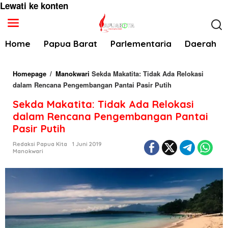
Lewati ke konten
Home
Papua Barat
Parlementaria
Daerah
Homepage
/
Manokwari
Sekda Makatita: Tidak Ada Relokasi
dalam Rencana Pengembangan Pantai Pasir Putih
Sekda Makatita: Tidak Ada Relokasi
dalam Rencana Pengembangan Pantai
Pasir Putih
Redaksi Papua Kita
1 Juni 2019
Manokwari