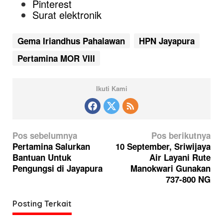
Pinterest
Surat elektronik
Gema Iriandhus Pahalawan
HPN Jayapura
Pertamina MOR VIII
Ikuti Kami
N
Pos sebelumnya
Pos berikutnya
a
Pertamina Salurkan
10 September, Sriwijaya
Bantuan Untuk
Air Layani Rute
v
Pengungsi di Jayapura
Manokwari Gunakan
i
737-800 NG
g
a
Posting Terkait
s