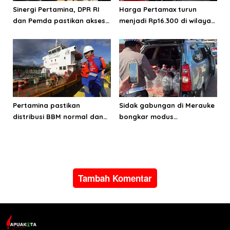
Sinergi Pertamina, DPR RI
Harga Pertamax turun
dan Pemda pastikan akses
menjadi Rp16.300 di wilayah
energi di Teluk Bintuni
Papua Maluku
Pertamina pastikan
Sidak gabungan di Merauke
distribusi BBM normal dan
bongkar modus
lancar di wilayah Papua
penyalahgunaan BBM
Maluku
subsidi
Tambah Komentar