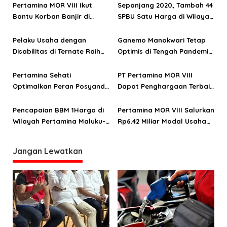
Pertamina MOR VIII Ikut
Sepanjang 2020, Tambah 44
i
Bantu Korban Banjir di
SPBU Satu Harga di Wilayah
p
Halmahera Utara
Maluku-Papua
o
Pelaku Usaha dengan
Ganemo Manokwari Tetap
Disabilitas di Ternate Raih
Optimis di Tengah Pandemi
s
Juara 2 Local Hero Tingkat
Covid-19
Nasional
Pertamina Sehati
PT Pertamina MOR VIII
Optimalkan Peran Posyandu
Dapat Penghargaan Terbaik
di Maluku dan Papua
Pelaksanaan Protokol
Kesehatan
Pencapaian BBM 1Harga di
Pertamina MOR VIII Salurkan
Wilayah Pertamina Maluku-
Rp6.42 Miliar Modal Usaha
Papua
kepada 92 Mitra Binaan
Jangan Lewatkan