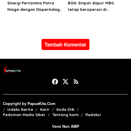
Sinergi Pertamina Patra
BGN: Empat dapur MBG
Niaga dengan Disperindag
tetap beroperasi di
pastikan suplai LPG bagi
Manokwari
masyarakat Manokwari
Tambah Komentar
Copyright by PapuaKita.Com
Indeks Berita
Karir
Kode Etik
Pedoman Media Siber
Tentang kami
Redaksi
Versi Non AMP