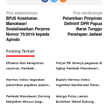
N
Pos sebelumnya
Pos berikutnya
a
BPJS Kesehatan
Pelantikan Pimpinan
Manokwari
Definitif DPR Papua
v
Sosialisasikan Perpres
Barat Tunggu
i
Nomor 75/2019 kepada
Penetapan Jadwal
g
Apindo
a
Posting Terkait
s
i
Efisiensi dan ketepatan
Parjal PB: Kinerja pegawai di
p
sasaran, Pemkab
ligkup Pemkab Manokwari
o
Manokwari suaikan kuota
rendah
JKN 2026
Hermus Indou tegaskan
Bupati Hermus Indou
s
pelantikan pejabat eselon
Ingatkan Kendaraan Dinas
tanpa unsur subjektivitas
Mesti Dikembalikan
Pemkab Manokwari Dorong
Warga Pulau Lemon
Kebijakan Khusus bagi
Bulatkan Tekad Dukung
Nelayan OAP
Pasangan HEBO