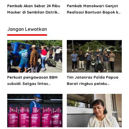
Pemkab Akan Sebar 24 Ribu
Pemkab Manokwari Genjot
Masker di Sembilan Distrik
Realisasi Bantuan Bapok ke
se Manokwari
Sejumlah Kelurahan
Jangan Lewatkan
Perkuat pengawasan BBM
Tim Jatanras Polda Papua
subsidi. Satgas lintas
Barat ringkus pelaku
sektoral temukan indikasi
curanmor
penyalahgunaan di
Manokwari