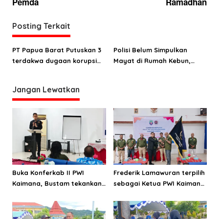
g
Pemda
Ramadhan
a
Posting Terkait
s
i
PT Papua Barat Putuskan 3
Polisi Belum Simpulkan
p
terdakwa dugaan korupsi
Mayat di Rumah Kebun,
o
DMPK Kaimana terbukti
Kaimana Korban
tidak bersalah
Pembunuhan
s
Jangan Lewatkan
Buka Konferkab II PWI
Frederik Lamawuran terpilih
Kaimana, Bustam tekankan
sebagai Ketua PWI Kaimana
pentingnya menjaga KEJ
periode 2026-2029
dan perilaku