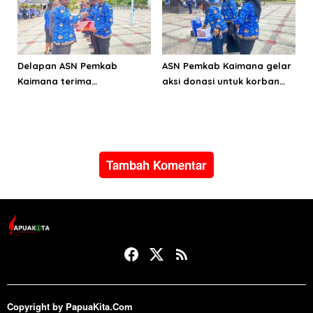
Delapan ASN Pemkab
ASN Pemkab Kaimana gelar
Kaimana terima
aksi donasi untuk korban
Satyalancana Karya Satya
bencana alam di Pulau
dari Presiden Prabowo
Sumatera
Subianto
Tambah Komentar
Copyright by PapuaKita.Com