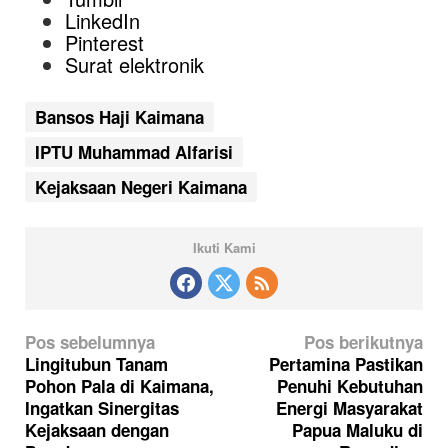
LinkedIn
Pinterest
Surat elektronik
Bansos Haji Kaimana
IPTU Muhammad Alfarisi
Kejaksaan Negeri Kaimana
Ikuti Kami
N
Pos sebelumnya
Pos berikutnya
a
Lingitubun Tanam
Pertamina Pastikan
Pohon Pala di Kaimana,
Penuhi Kebutuhan
v
Ingatkan Sinergitas
Energi Masyarakat
i
Kejaksaan dengan
Papua Maluku di