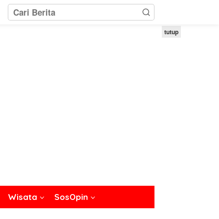
tutup
Wisata
SosOpin