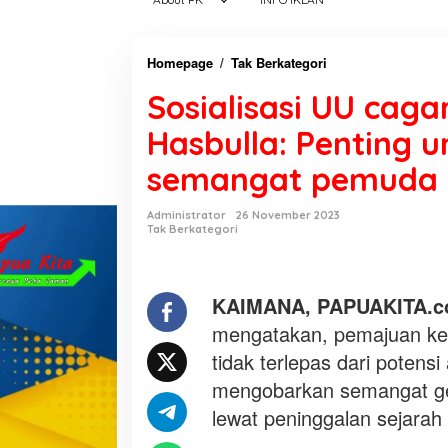
Homepage
/
Tak Berkategori
S
o
Sosialisasi UU cag
s
i
Hasbulla: Penting
a
semangat pemuda
l
i
s
Administrator
26 November 2023
Tak Berkategori
a
s
i
KAIMANA, PAPUAKITA.
U
U
mengatakan, pemajuan ke
c
tidak terlepas dari potens
a
mengobarkan semangat gen
g
lewat peninggalan sejara
a
r