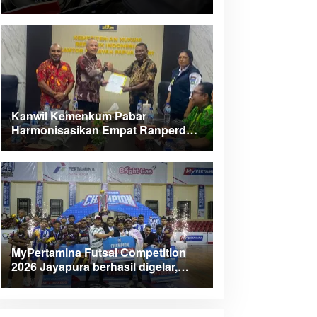
Kanwil Kemenkum Pabar
Harmonisasikan Empat Ranperda
Kabupaten Teluk Wondama
MyPertamina Futsal Competition
2026 Jayapura berhasil digelar,
dorong talenta muda berprestasi