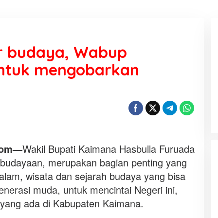
ar budaya, Wabup
 untuk mengobarkan
KEMARAU, ANTARA SUNNATULLAH
DAN MUHASABAH
Di Religi
|
7 Agustus 2026
com—
Wakil Bupati Kaimana Hasbulla Furuada
budayaan, merupakan bagian penting yang
i alam, wisata dan sejarah budaya yang bisa
erasi muda, untuk mencintai Negeri ini,
h yang ada di Kabupaten Kaimana.