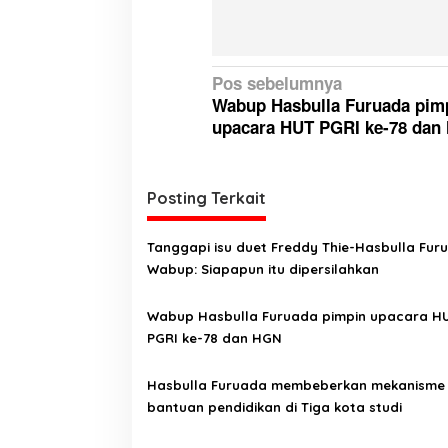
N
Pos sebelumnya
Wabup Hasbulla Furuada pim
a
upacara HUT PGRI ke-78 dan
v
i
g
Posting Terkait
a
Tanggapi isu duet Freddy Thie-Hasbulla Fur
s
Wabup: Siapapun itu dipersilahkan
i
p
Wabup Hasbulla Furuada pimpin upacara H
PGRI ke-78 dan HGN
o
s
Hasbulla Furuada membeberkan mekanisme
bantuan pendidikan di Tiga kota studi