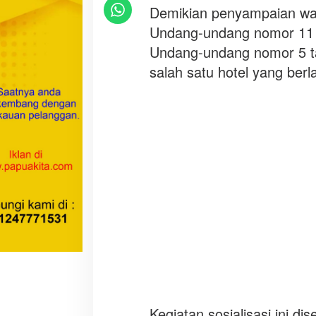
b
Demikian penyampaian wab
u
Undang-undang nomor 11 
d
Undang-undang nomor 5 t
a
salah satu hotel yang ber
y
a
,
W
a
b
u
p
H
a
s
b
u
l
l
a
Kegiatan sosialisasi ini di