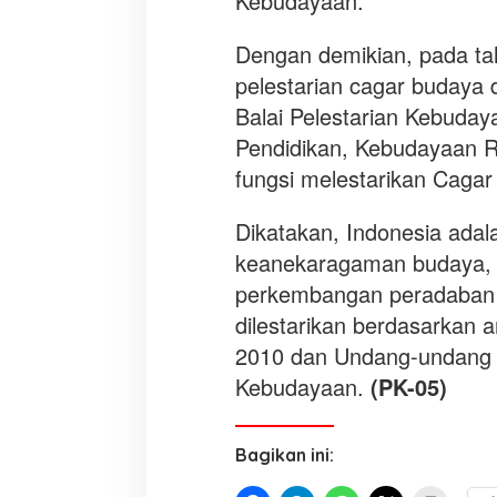
Kebudayaan.
k
a
Dengan demikian, pada tah
n
pelestarian cagar budaya 
s
Balai Pelestarian Kebuda
e
m
Pendidikan, Kebudayaan R
a
fungsi melestarikan Caga
n
g
Dikatakan, Indonesia adal
a
keanekaragaman budaya,
t
p
perkembangan peradaban m
e
dilestarikan berdasarka
m
2010 dan Undang-undang 
u
Kebudayaan.
(PK-05)
d
a
Bagikan ini: