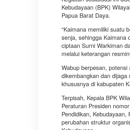
:
Kebudayaan (BPK) Wilayah 
P
e
Papua Barat Daya.
n
t
“Kaimana memiliki suatu 
i
senja, sehingga Kaimana d
n
ciptaan Surni Warkiman da
g
u
melalui keterangan resmin
n
t
Wabup berpesan, potensi 
u
dikembangkan dan dijaga 
k
khususnya di kabupaten 
m
e
Terpisah, Kepala BPK Wila
n
g
Peraturan Presiden nomor
o
Pendidikan, Kebudayaan, 
b
perubahan struktur organis
a
r