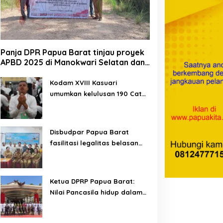
Panja DPR Papua Barat tinjau proyek
APBD 2025 di Manokwari Selatan dan
Bintuni
Kodam XVIII Kasuari
umumkan kelulusan 190 Cata
PK TNI AD gelombang II TA
2026
Disbudpar Papua Barat
fasilitasi legalitas belasan
lembaga kesenian di tiga
kabupaten
Ketua DPRP Papua Barat:
Nilai Pancasila hidup dalam
kehidupan masyarakat
Papua