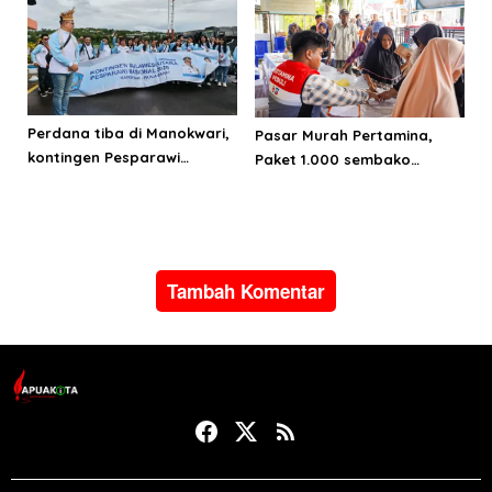
Perdana tiba di Manokwari,
Pasar Murah Pertamina,
kontingen Pesparawi
Paket 1.000 sembako
Sulawesi Utara target juara
terjangkau untuk
umum
masyarakat Ternate
Tambah Komentar