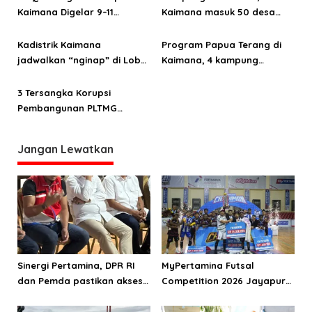
i
Kaimana Digelar 9–11
Kaimana masuk 50 desa
p
Oktober 2025
wisata terbaik
o
Kadistrik Kaimana
Program Papua Terang di
jadwalkan “nginap” di Lobo
Kaimana, 4 kampung
s
selama sepekan
Nikmati Listrik
3 Tersangka Korupsi
Pembangunan PLTMG
Kampung Coa Resmi
Ditahan
Jangan Lewatkan
Sinergi Pertamina, DPR RI
MyPertamina Futsal
dan Pemda pastikan akses
Competition 2026 Jayapura
energi di Teluk Bintuni
berhasil digelar, dorong
talenta muda berprestasi