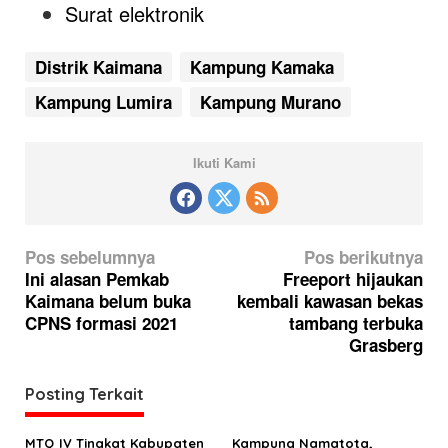
Surat elektronik
Distrik Kaimana
Kampung Kamaka
Kampung Lumira
Kampung Murano
Ikuti Kami
N
Pos sebelumnya
Pos berikutnya
a
Ini alasan Pemkab
Freeport hijaukan
Kaimana belum buka
kembali kawasan bekas
v
CPNS formasi 2021
tambang terbuka
i
Grasberg
g
a
Posting Terkait
s
MTQ IV Tingkat Kabupaten
Kampung Namatota,