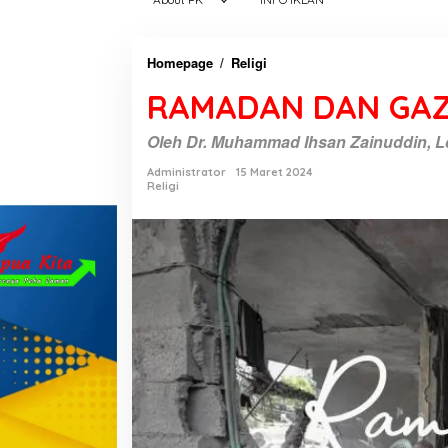
Homepage
/
Religi
R
A
RAMADAN DAN GAZ
M
A
Oleh Dr. Muhammad Ihsan Zainuddin, Lc.
D
A
Administrator
15 Maret 2024
Religi
N
D
A
N
G
A
Z
A
T
E
R
C