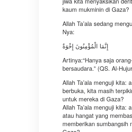
jiwa kita menyaksikan deri
kaum mukminin di Gaza?
Allah Ta’ala sedang menguj
Nya:
إِنَّمَا الْمُؤْمِنُونَ إِخْوَةٌ
Artinya:“Hanya saja orang
bersaudara.” (QS. Al-Hujur
Allah Ta’ala menguji kita:
berbuka, kita masih terpiki
untuk mereka di Gaza?
Allah Ta’ala menguji kita
atau hangat yang membasa
memberikan sumbangsih me
Gaza?