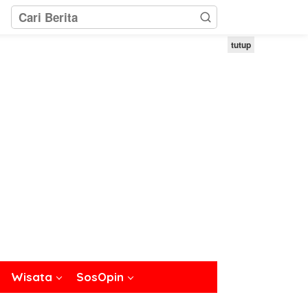
tutup
Wisata
SosOpin