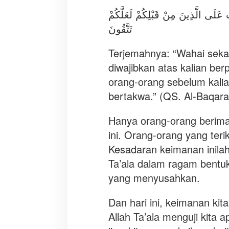
َ عَلَى الَّذِينَ مِنْ قَبْلِكُمْ لَعَلَّكُمْ
تَتَّقُونَ
Terjemahnya: “Wahai sekal
diwajibkan atas kalian be
orang-orang sebelum kalia
bertakwa.” (QS. Al-Baqara
Hanya orang-orang berima
ini. Orang-orang yang ter
Kesadaran keimanan inilah 
Ta’ala dalam ragam bentu
yang menyusahkan.
Dan hari ini, keimanan kita
Allah Ta’ala menguji kita 