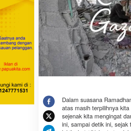
I
N
T
A
Dalam suasana Ramadhan y
atas masih terpilihnya ki
sejenak kita mengingat da
ini, sampai detik ini, seja