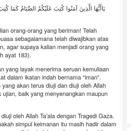
يَاأَيُّهَا الَّذِينَ آمَنُوا كُتِبَ عَلَيْكُمُ الصِّيَامُ كَمَا كُتِب
ian orang-orang yang beriman! Telah
rpuasa sebagaiamana telah diwajibkan atas
n, agar supaya kalian menjadi orang yang
h ayat 183).
n yang layak menerima seruan kemuliaan
ikat dalam ikatan indah bernama “iman”.
yang akan terus diuji dan diuji oleh Allah
k ujian, baik yang menyenangkan maupun
 diuji oleh Allah Ta’ala dengan Tragedi Gaza.
apakah simpul keimanan itu masih hadir dalam