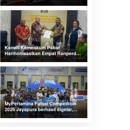
Kanwil Kemenkum Pabar
Harmonisasikan Empat Ranperda
Kabupaten Teluk Wondama
MyPertamina Futsal Competition
2026 Jayapura berhasil digelar,
dorong talenta muda berprestasi