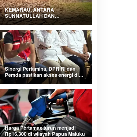
KEMARAU, ANTARA
SUNNATULLAH DAN
MUHASABAH
Sinergi Pertamina, DPR RI dan
Pemda pastikan akses energi di
Teluk Bintuni
Harga Pertamax turun menjadi
Rp16.300 di wilayah Papua Maluku