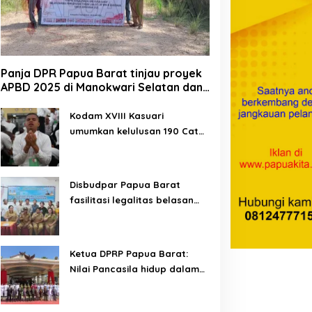
Panja DPR Papua Barat tinjau proyek
APBD 2025 di Manokwari Selatan dan
Bintuni
Kodam XVIII Kasuari
umumkan kelulusan 190 Cata
PK TNI AD gelombang II TA
2026
Disbudpar Papua Barat
fasilitasi legalitas belasan
lembaga kesenian di tiga
kabupaten
Ketua DPRP Papua Barat:
Nilai Pancasila hidup dalam
kehidupan masyarakat
Papua