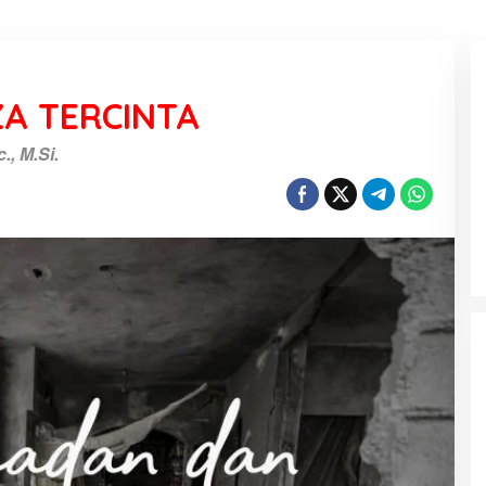
A TERCINTA
, M.Si.
KEMARAU, ANTARA SUNNATULLAH
DAN MUHASABAH
Di Religi
|
7 Agustus 2026