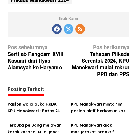
Ikuti Kami
N
Pos sebelumnya
Pos berikutnya
a
Sertijab Pangdam XVIII
Tahapan Pilkada
Kasuari dari Ilyas
Serentak 2024, KPU
v
Alamsyah ke Haryanto
Manokwari mulai rekrut
i
PPD dan PPS
g
a
Posting Terkait
s
Paslon wajib buka RKDK,
KPU Manokwari minta tim
i
KPU Manokwari : Batas 24
paslon aktif berkomunikasi
p
September
jelang pendaftaran
o
Terbuka peluang melawan
KPU Manokwari ajak
kotak kosong, Mugiyono:
masyarakat proaktif
s