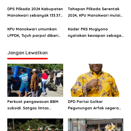
Tak boleh sesumbar
maksimalkan DPSHP Pilkada
2024
DPS Pilkada 2024 Kabupaten
Tahapan Pilkada Serentak
Manokwari sebanyak 133.378
2024, KPU Manokwari mulai
pemilih
rekrut PPD dan PPS
KPU Manokwari umumkan
Kader PKS Mugiyono
LPPDK, Tujuh parpol diberi
nyatakan kesiapan sebagai
status tidak patuh
kandidat Cabup Manokwari
2024-2029
Jangan Lewatkan
Perkuat pengawasan BBM
DPD Partai Golkar
subsidi. Satgas lintas
Pegunungan Arfak segera
sektoral temukan indikasi
laksanakan Musda
penyalahgunaan di
Manokwari