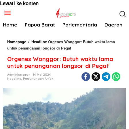
Lewati ke konten
Home
Papua Barat
Parlementaria
Daerah
Homepage
/
Headline
Orgenes Wonggor: Butuh waktu lama
untuk penanganan longsor di Pegaf
Orgenes Wonggor: Butuh waktu lama
untuk penanganan longsor di Pegaf
Administrator
14 Mei 2024
Headline
,
Pegunungan Arfak