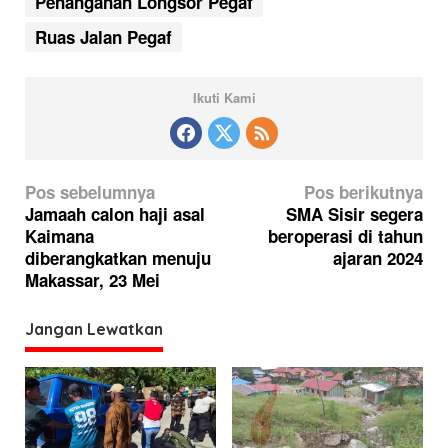
Penanganan Longsor Pegaf
Ruas Jalan Pegaf
Ikuti Kami
N
Pos sebelumnya
Pos berikutnya
a
Jamaah calon haji asal
SMA Sisir segera
Kaimana
beroperasi di tahun
v
diberangkatkan menuju
ajaran 2024
i
Makassar, 23 Mei
g
a
Jangan Lewatkan
s
i
p