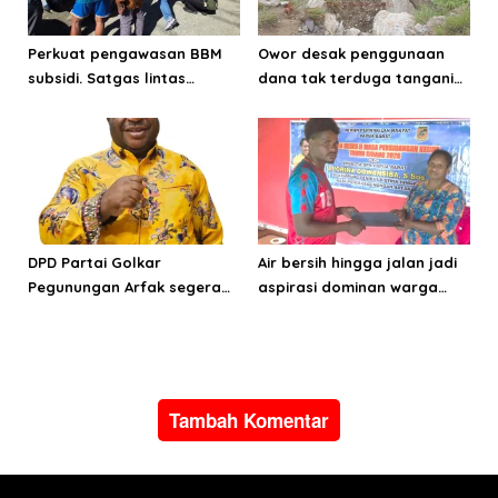
o
s
Perkuat pengawasan BBM
Owor desak penggunaan
subsidi. Satgas lintas
dana tak terduga tangani
sektoral temukan indikasi
bencana di Kampung Coisi
penyalahgunaan di
Manokwari
DPD Partai Golkar
Air bersih hingga jalan jadi
Pegunungan Arfak segera
aspirasi dominan warga
laksanakan Musda
Hink, Aporina: Harus jadi
prioritas pembangunan
Tambah Komentar