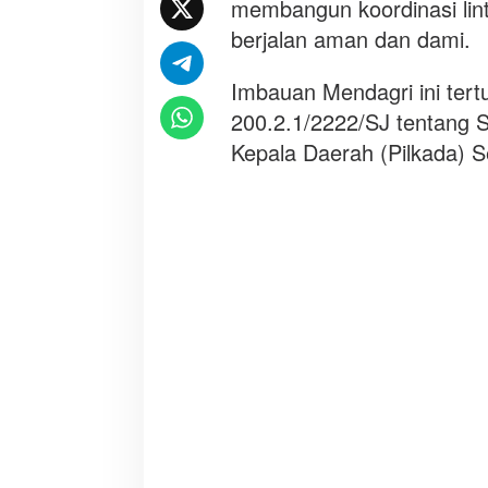
membangun koordinasi lin
a
s
berjalan aman dan dami.
i
w
Imbauan Mendagri ini ter
u
200.2.1/2222/SJ tentang S
j
Kepala Daerah (Pilkada) 
u
d
k
a
n
P
i
l
k
a
d
a
2
0
2