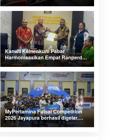
Kanwil Kemenkum Pabar
Harmonisasikan Empat Ranperda
Kabupaten Teluk Wondama
MyPertamina Futsal Competition
2026 Jayapura berhasil digelar,
dorong talenta muda berprestasi