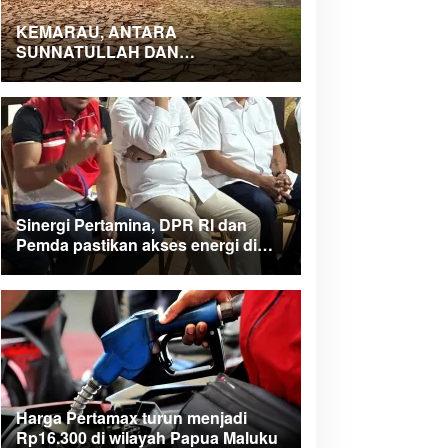
KEMARAU, ANTARA
SUNNATULLAH DAN
MUHASABAH
Sinergi Pertamina, DPR RI dan
Pemda pastikan akses energi di
Teluk Bintuni
Harga Pertamax turun menjadi
Rp16.300 di wilayah Papua Maluku