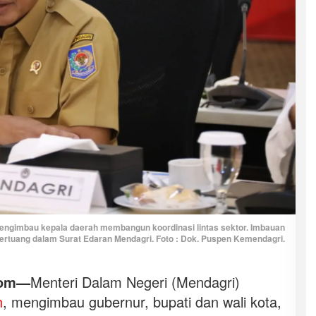
ngimbau kepala daerah membangun koordinasi lintas sektor. Imbauan
 tertuang dalam Surat Edaran Mendagri. Foto : Dok. Puspen Kemendagri.
com—
Menteri Dalam Negeri (Mendagri)
n
, mengimbau gubernur, bupati dan wali kota,