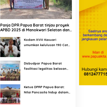
Panja DPR Papua Barat tinjau proyek
APBD 2025 di Manokwari Selatan dan
Bintuni
Kodam XVIII Kasuari
umumkan kelulusan 190 Cata
PK TNI AD gelombang II TA
2026
Disbudpar Papua Barat
fasilitasi legalitas belasan
lembaga kesenian di tiga
kabupaten
Ketua DPRP Papua Barat:
Nilai Pancasila hidup dalam
kehidupan masyarakat
Papua