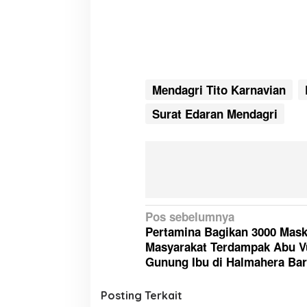
Mendagri Tito Karnavian
Surat Edaran Mendagri
N
Pos sebelumnya
Pertamina Bagikan 3000 Mask
a
Masyarakat Terdampak Abu V
v
Gunung Ibu di Halmahera Ba
i
g
Posting Terkait