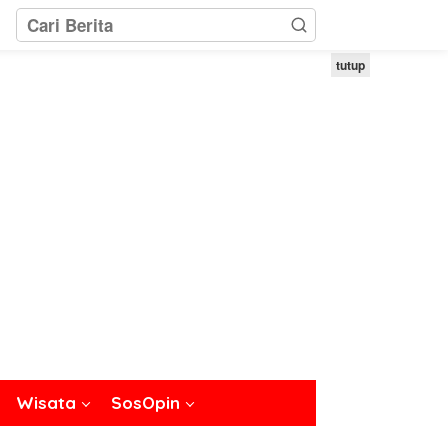
tutup
Wisata
SosOpin