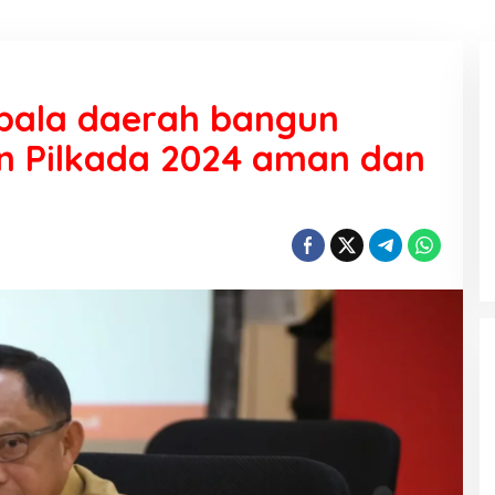
pala daerah bangun
an Pilkada 2024 aman dan
KEMARAU, ANTARA SUNNATULLAH
DAN MUHASABAH
Di Religi
|
7 Agustus 2026