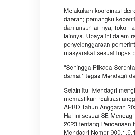
4
Melakukan koordinasi den
a
daerah; pemangku kepentin
m
a
dan unsur lainnya; tokoh 
n
lainnya. Upaya ini dalam r
d
penyelenggaraan pemerint
a
masyarakat sesuai tugas d
n
d
a
“Sehingga Pilkada Serent
m
damai,” tegas Mendagri da
a
i
Selain itu, Mendagri meng
memastikan realisasi ang
APBD Tahun Anggaran 2024
Hal ini sesuai SE Mendagr
2023 tentang Pendanaan K
Mendagri Nomor 900.1.9.1