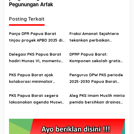
Pegunungan Arfak
g
a
Posting Terkait
s
i
Panja DPR Papua Barat
Fraksi Amanat Sejahtera
p
tinjau proyek APBD 2025 di
tekankan perbaikan
Manokwari Selatan dan
kualitas belanja dan
o
Bintuni
optimalisasi PAD di APBD
Delegasi PKS Papua Barat
DPRP Papua Barat:
s
2026 Papua Barat
hadiri Munas VI, momentum
Komponen sekolah gratis
konsolidasi struktural
harus jelas agar kualitas
tidak turun
PKS Papua Barat ajak
Pengurus DPW PKS periode
kolaborasi minimalisir
2025-2030 Papua Barat
perspektif negatif
dikukuhkan
terhadap politisi
PKS Papua Barat segera
Aleg PKS Imam Muslih minta
laksanakan agenda Muswil
pemda bersihkan drainase
ke VI
di Pasar Wosi Manokwari