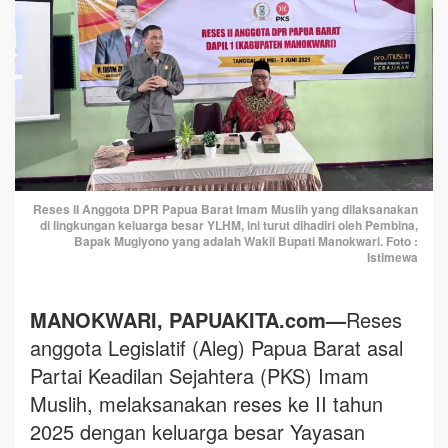
m
M
u
s
l
i
h
d
i
Reses II Anggota DPR Papua Barat Imam Muslih yang dilaksanakan
Y
di lingkungan keluarga besar YLHM, ini turut dihadiri oleh Pembina,
L
Bapak Mugiyono yang adalah Wakil Bupati Manokwari. Foto :
Istimewa
H
M
s
MANOKWARI, PAPUAKITA.com—
Reses
e
anggota Legislatif (Aleg) Papua Barat asal
r
Partai Keadilan Sejahtera (PKS) Imam
a
p
Muslih, melaksanakan reses ke II tahun
a
2025 dengan keluarga besar Yayasan
s