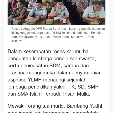
p
e
n
i
n
Reses II Anggota DPR Papua Barat Imam Muslih yang dilaksanakan
g
di lingkungan keluarga besar YLHM, ini turut dihadiri oleh Pembina,
Bapak Mugiyono yang adalah Wakil Bupati Manokwari. Foto :
k
Istimewa
a
t
Dalam kesempatan reses kali ini, hal
a
penguatan lembaga pendidikan swasta,
n
serta peningkatan SDM, sarana dan
S
prasana mengemuka dalam penyampaian
M
D
aspirasi. YLMH menaungi sejumlah
lembaga pendidikan yakni, TK, SD, SMP
dan SMA Islam Terpadu Insan Mulia.
Mewakili orang tua murid, Bambang Yudhi
menyampaikan harapannya, pemerintah