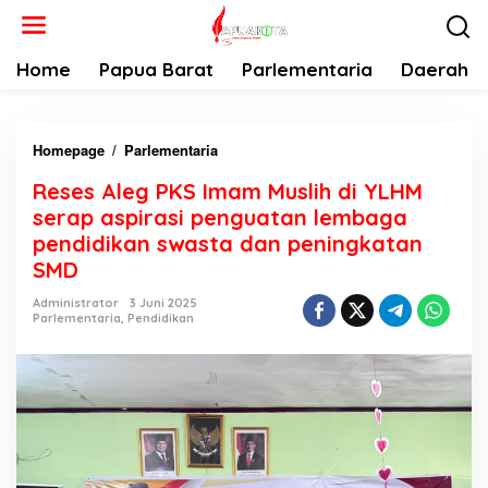
L
e
w
Home
Papua Barat
Parlementaria
Daerah
a
t
i
Homepage
/
Parlementaria
R
k
e
e
Reses Aleg PKS Imam Muslih di YLHM
s
k
serap aspirasi penguatan lembaga
e
o
pendidikan swasta dan peningkatan
s
n
SMD
A
t
l
e
Administrator
3 Juni 2025
e
n
Parlementaria
,
Pendidikan
g
P
K
S
I
m
a