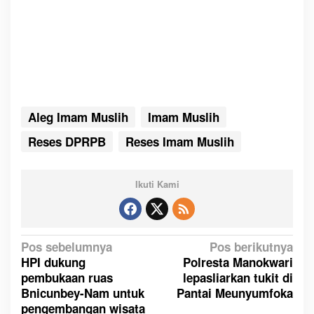
Aleg Imam Muslih
Imam Muslih
Reses DPRPB
Reses Imam Muslih
Ikuti Kami
N
Pos sebelumnya
Pos berikutnya
HPI dukung
Polresta Manokwari
a
pembukaan ruas
lepasliarkan tukit di
v
Bnicunbey-Nam untuk
Pantai Meunyumfoka
i
pengembangan wisata