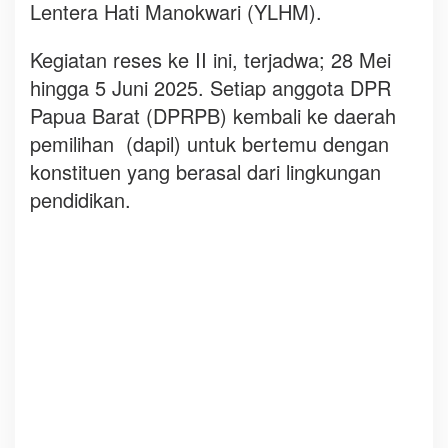
Lentera Hati Manokwari (YLHM).
p
i
Kegiatan reses ke II ini, terjadwa; 28 Mei
r
a
hingga 5 Juni 2025. Setiap anggota DPR
s
Papua Barat (DPRPB) kembali ke daerah
i
pemilihan (dapil) untuk bertemu dengan
p
e
konstituen yang berasal dari lingkungan
n
pendidikan.
g
u
a
t
a
n
l
e
m
b
a