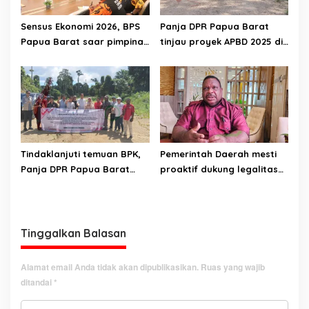
Sensus Ekonomi 2026, BPS
Panja DPR Papua Barat
Papua Barat saar pimpinan
tinjau proyek APBD 2025 di
DPRPB
Manokwari Selatan dan
Bintuni
Tindaklanjuti temuan BPK,
Pemerintah Daerah mesti
Panja DPR Papua Barat
proaktif dukung legalitas
turlap ke tiga lokasi proyek
pertambangan rakyat di
di Manokwari
Papua Barat
Tinggalkan Balasan
Alamat email Anda tidak akan dipublikasikan.
Ruas yang wajib
ditandai
*