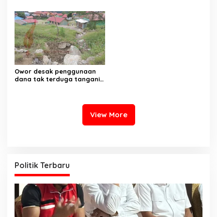
turlap ke tiga lokasi proyek
pertambangan rakyat di
di Manokwari
Papua Barat
Owor desak penggunaan
dana tak terduga tangani
bencana di Kampung Coisi
View More
Politik Terbaru