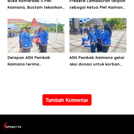
Buka Konferkab II PWI
Frederik Lamawuran terpilih
Kaimana, Bustam tekankan
sebagai Ketua PWI Kaimana
pentingnya menjaga KEJ
periode 2026-2029
dan perilaku
Delapan ASN Pemkab
ASN Pemkab Kaimana gelar
Kaimana terima
aksi donasi untuk korban
Satyalancana Karya Satya
bencana alam di Pulau
dari Presiden Prabowo
Sumatera
Subianto
Tambah Komentar