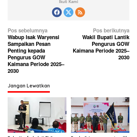
Ikuti Kami
N
Pos sebelumnya
Pos berikutnya
a
Wabup Isak Waryensi
Wakil Bupati Lantik
Sampaikan Pesan
Pengurus GOW
v
Penting kepada
Kaimana Periode 2025–
i
Pengurus GOW
2030
g
Kaimana Periode 2025–
2030
a
s
Jangan Lewatkan
i
p
o
s